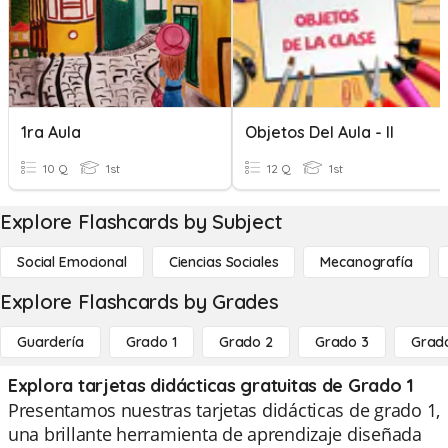
1ra Aula
Objetos Del Aula - II
10 Q
1st
12 Q
1st
Explore Flashcards by Subject
Social Emocional
Ciencias Sociales
Mecanografía
Explore Flashcards by Grades
Guardería
Grado 1
Grado 2
Grado 3
Grad
Explora tarjetas didácticas gratuitas de Grado 1
Presentamos nuestras tarjetas didácticas de grado 1,
una brillante herramienta de aprendizaje diseñada