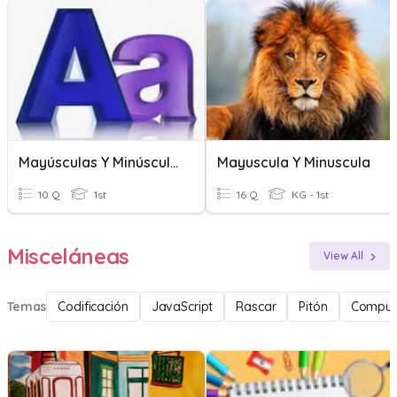
Mayúsculas Y Minúsculas
Mayuscula Y Minuscula
10 Q
1st
16 Q
KG - 1st
Misceláneas
View All
Temas
Codificación
JavaScript
Rascar
Pitón
Comput