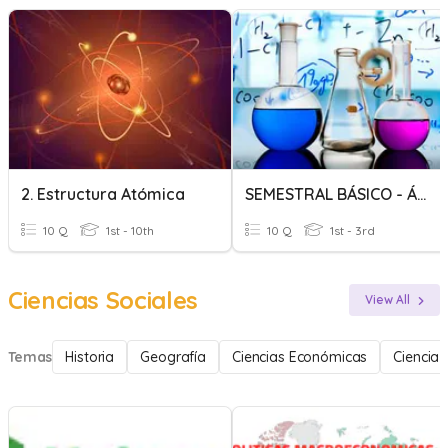
2. Estructura Atómica
SEMESTRAL BÁSICO - ÁTOMO Y CONFIGURACIÓN ELECTRÓNICA
10 Q
1st - 10th
10 Q
1st - 3rd
Ciencias Sociales
View All
Temas
Historia
Geografía
Ciencias Económicas
Ciencia 