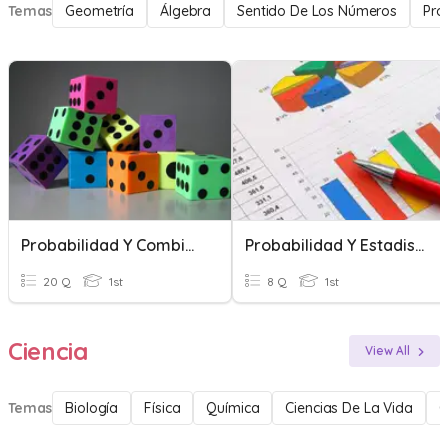
Temas
Geometría
Álgebra
Sentido De Los Números
Pro
Probabilidad Y Combinatoria
Probabilidad Y Estadistica
20 Q
1st
8 Q
1st
Ciencia
View All
Temas
Biología
Física
Química
Ciencias De La Vida
C