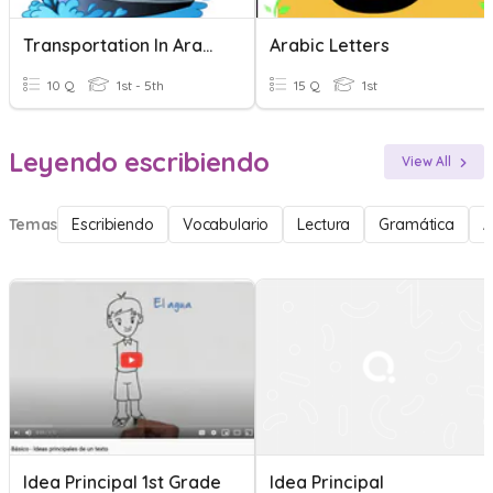
Transportation In Arabic
Arabic Letters
10 Q
1st - 5th
15 Q
1st
Leyendo escribiendo
View All
Temas
Escribiendo
Vocabulario
Lectura
Gramática
A
Idea Principal 1st Grade
Idea Principal