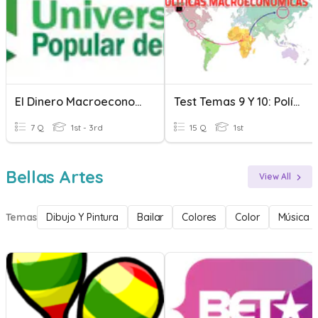
El Dinero Macroeconomia
Test Temas 9 Y 10: Políticas Macroeconómicas
7 Q
1st - 3rd
15 Q
1st
Bellas Artes
View All
Temas
Dibujo Y Pintura
Bailar
Colores
Color
Música