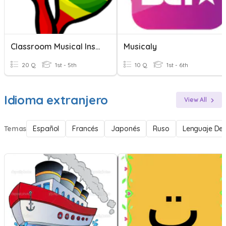
Classroom Musical Instruments
Musicaly
20 Q
1st - 5th
10 Q
1st - 6th
Idioma extranjero
View All
Temas
Español
Francés
Japonés
Ruso
Lenguaje De