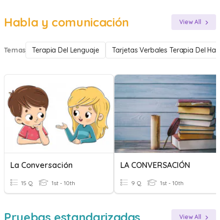
Habla y comunicación
View All
Temas
Terapia Del Lenguaje
Tarjetas Verbales Terapia Del Hab
La Conversación
LA CONVERSACIÓN
15 Q
1st - 10th
9 Q
1st - 10th
Pruebas estandarizadas
View All