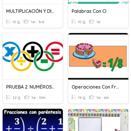
MULTIPLICACIÓN Y DIVISIÓN CON FRACCIONES
Palabras Con Cl
10 Q
1st - 3rd
10 Q
1st
PRUEBA 2. NUMÉROS REALES, OPERACIONES BÁSICAS Y FRACCIONES
Operaciones Con Fracciones
22 Q
1st - 10th
19 Q
1st - 6th