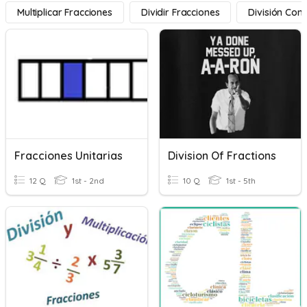
Multiplicar Fracciones
Dividir Fracciones
División Con 
Fracciones Unitarias
Division Of Fractions
12 Q
1st - 2nd
10 Q
1st - 5th