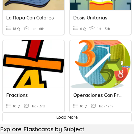
La Ropa Con Colores
Dosis Unitarias
18 Q
1st - 6th
6 Q
1st - 5th
Fractions
Operaciones Con Fracciones
10 Q
1st - 3rd
10 Q
1st - 12th
Load More
Explore Flashcards by Subject