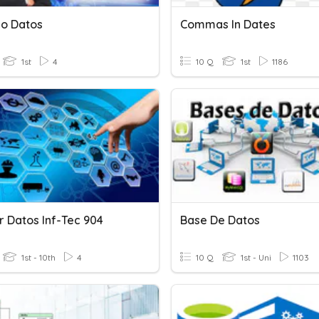
o Datos
Commas In Dates
1st
4
10 Q
1st
1186
r Datos Inf-Tec 904
Base De Datos
1st - 10th
4
10 Q
1st - Uni
1103