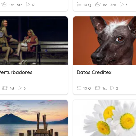
1st - 5th
17
10 Q
1st - 3rd
3
Perturbadores
Datos Creditex
1st
6
10 Q
1st
2