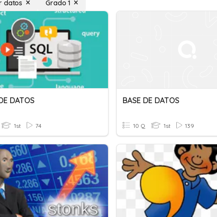
r datos
Grado 1
DE DATOS
BASE DE DATOS
1st
74
10 Q
1st
139