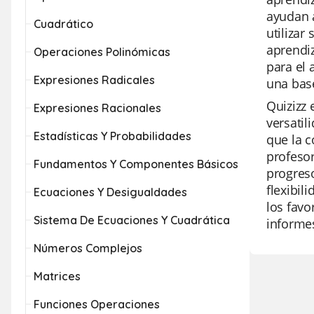
ayudan a
Cuadrático
utilizar
aprendiz
Operaciones Polinómicas
para el 
Expresiones Radicales
una bas
Quizizz 
Expresiones Racionales
versatil
Estadísticas Y Probabilidades
que la c
profesor
Fundamentos Y Componentes Básicos
progreso
flexibil
Ecuaciones Y Desigualdades
los favo
Sistema De Ecuaciones Y Cuadrática
informe
Números Complejos
Matrices
Funciones Operaciones