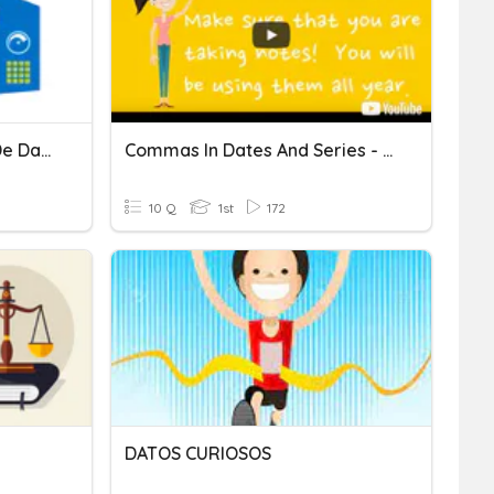
Conociminento De Base De Datos II
Commas In Dates And Series - Test
10 Q
1st
172
DATOS CURIOSOS