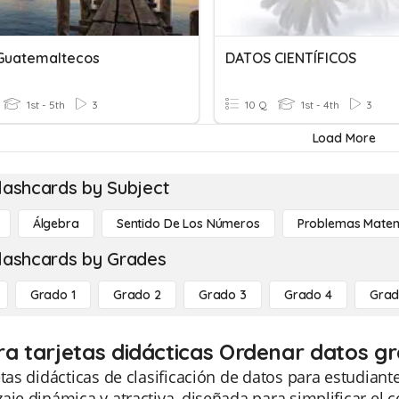
Guatemaltecos
DATOS CIENTÍFICOS
1st - 5th
3
10 Q
1st - 4th
3
Load More
lashcards by Subject
Álgebra
Sentido De Los Números
Problemas Matem
lashcards by Grades
Grado 1
Grado 2
Grado 3
Grado 4
Grad
ra tarjetas didácticas Ordenar datos gr
etas didácticas de clasificación de datos para estudia
aje dinámica y atractiva, diseñada para simplificar el 