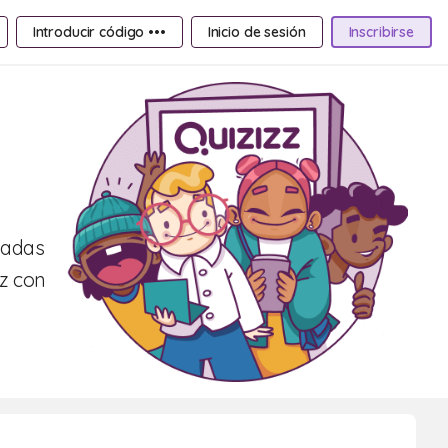
Introducir código •••
Inicio de sesión
Inscribirse
eñadas
az con