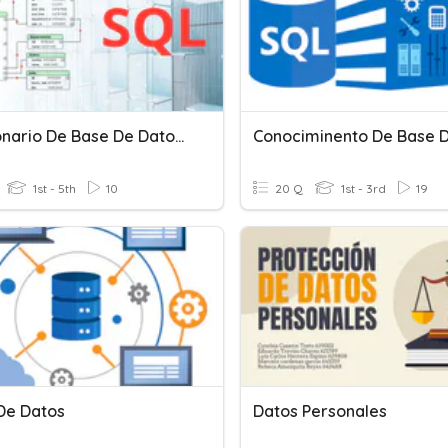
Cuestionario De Base De Datos II
1st - 5th
10
20 Q
1st - 3rd
19
De Datos
Datos Personales