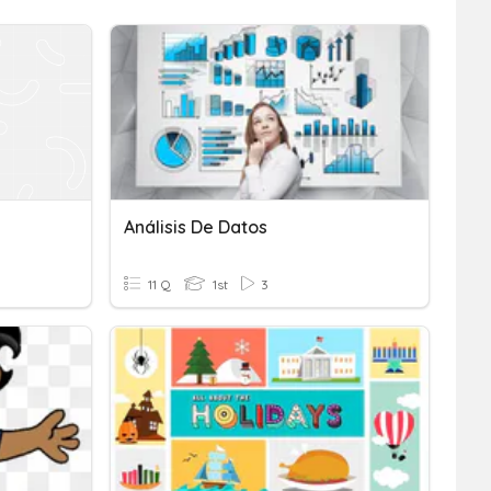
Análisis De Datos
11 Q
1st
3