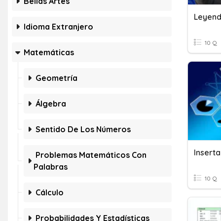
Bellas Artes
Leyend
Idioma Extranjero
10 Q
Matemáticas
Geometría
Álgebra
Sentido De Los Números
Inserta
Problemas Matemáticos Con
Palabras
10 Q
Cálculo
Probabilidades Y Estadísticas