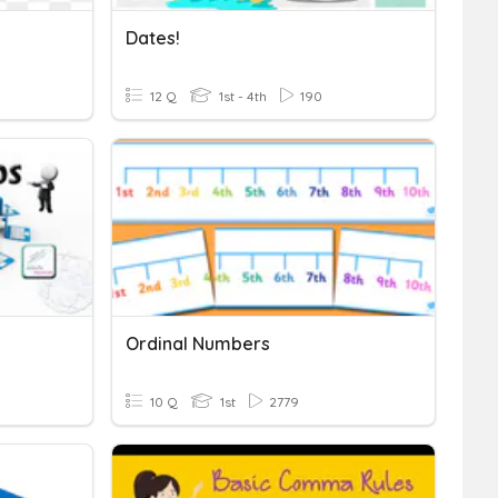
Dates!
12 Q
1st - 4th
190
Ordinal Numbers
10 Q
1st
2779