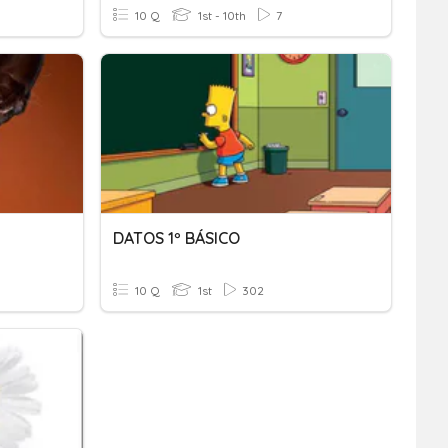
10 Q
1st - 10th
7
DATOS 1º BÁSICO
10 Q
1st
302