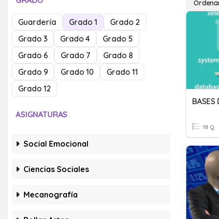
GRADO
Ordena
Guardería
Grado 1
Grado 2
Grado 3
Grado 4
Grado 5
Grado 6
Grado 7
Grado 8
Grado 9
Grado 10
Grado 11
Grado 12
BASES 
ASIGNATURAS
18 Q
Social Emocional
Ciencias Sociales
Mecanografía