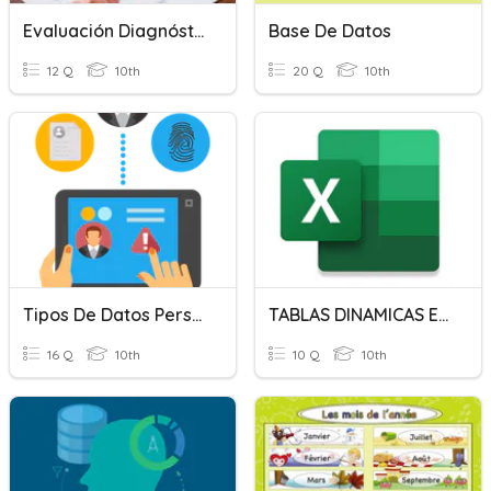
Evaluación Diagnóstica Datos Y Documentos
Base De Datos
12 Q
10th
20 Q
10th
Tipos De Datos Personales
TABLAS DINAMICAS EXCEL
16 Q
10th
10 Q
10th