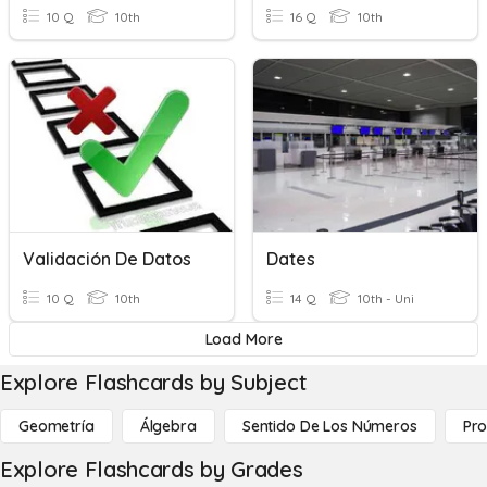
10 Q
10th
16 Q
10th
Validación De Datos
Dates
10 Q
10th
14 Q
10th - Uni
Load More
Explore Flashcards by Subject
Geometría
Álgebra
Sentido De Los Números
Pro
Explore Flashcards by Grades