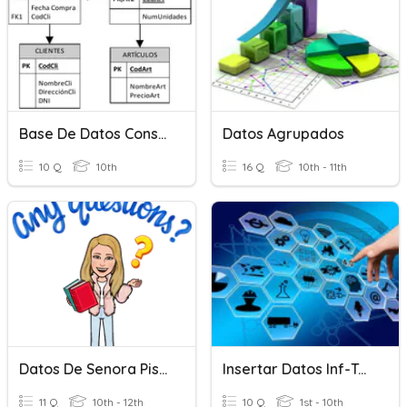
Base De Datos Consultas
Datos Agrupados
10 Q
10th
16 Q
10th - 11th
Datos De Senora Piscal
Insertar Datos Inf-Tec 904
11 Q
10th - 12th
10 Q
1st - 10th