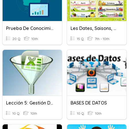
Prueba De Conocimiento Base De Datos 4to DAAI
Les Dates, Saisons, Mois, Jours
20 Q
10th
15 Q
7th - 10th
Lección 5: Gestión De Datos En Hojas De Cálculo
BASES DE DATOS
10 Q
10th
10 Q
10th