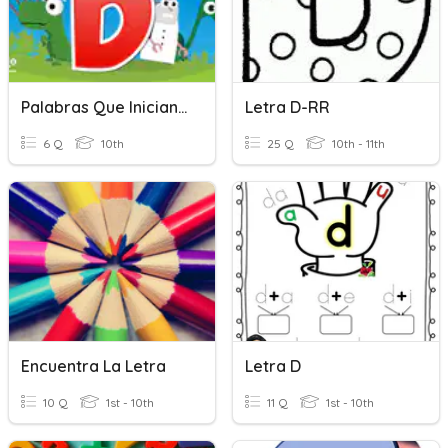
Palabras Que Inician Con La Letra D
Letra D-RR
6 Q
10th
25 Q
10th - 11th
Encuentra La Letra
Letra D
10 Q
1st - 10th
11 Q
1st - 10th