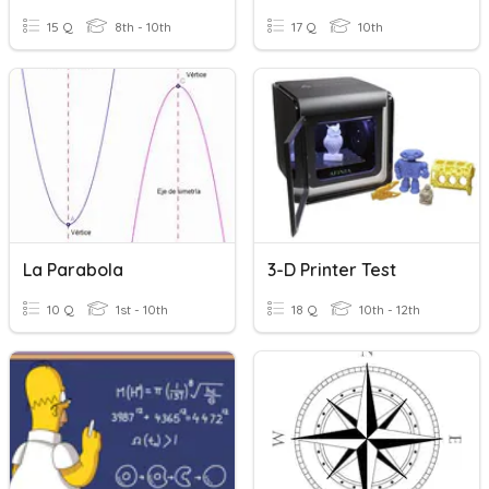
15 Q
8th - 10th
17 Q
10th
La Parabola
3-D Printer Test
10 Q
1st - 10th
18 Q
10th - 12th