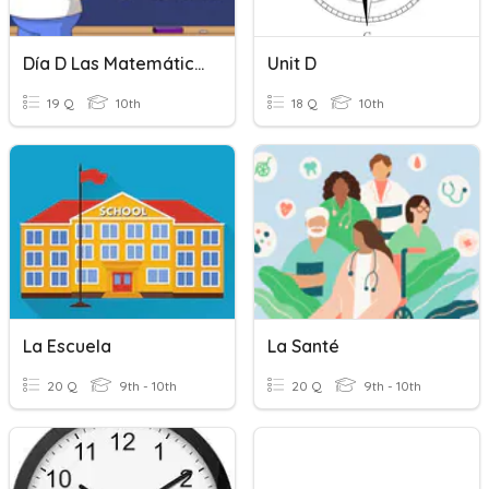
Día D Las Matemática Y La Ciencia
Unit D
19 Q
10th
18 Q
10th
La Escuela
La Santé
20 Q
9th - 10th
20 Q
9th - 10th