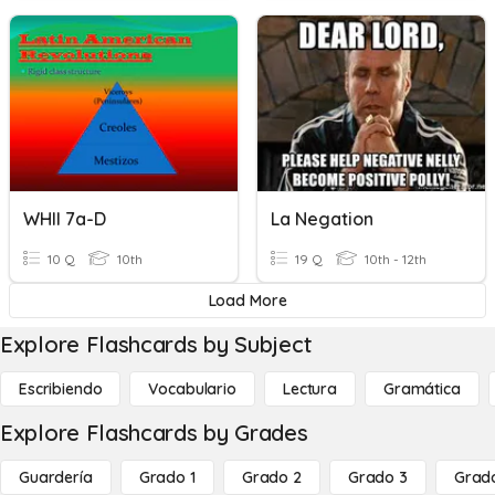
WHII 7a-D
La Negation
10 Q
10th
19 Q
10th - 12th
Load More
Explore Flashcards by Subject
Escribiendo
Vocabulario
Lectura
Gramática
Explore Flashcards by Grades
Guardería
Grado 1
Grado 2
Grado 3
Grad