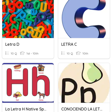
Letra D
LETRA C
10 Q
1st - 10th
10 Q
10th
La Letra H Native Sp. 2
CONOCIENDO LA LETRA "P"