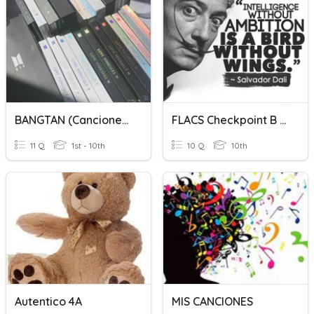
BANGTAN (Canciones)
FLACS Checkpoint B Listening 1
11 Q
1st - 10th
10 Q
10th
Autentico 4A
MIS CANCIONES