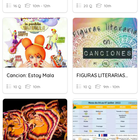
16 Q
10th - 12th
20 Q
10th
Cancion: Estoy Mala
FIGURAS LITERARIAS EN CANCIONES
10 Q
10th
10 Q
9th - 10th