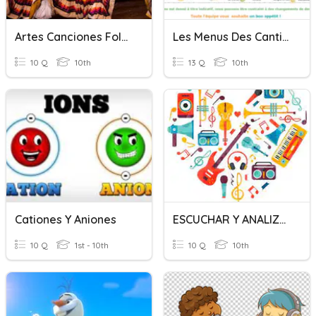
Artes Canciones Folclóricas
Les Menus Des Cantines Scolaires
10 Q
10th
13 Q
10th
Cationes Y Aniones
ESCUCHAR Y ANALIZAR CANCIONES
10 Q
1st - 10th
10 Q
10th