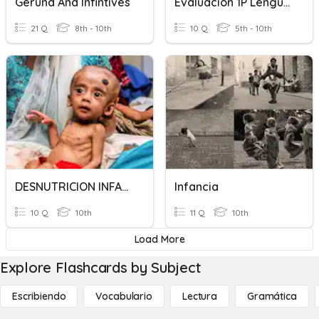
Gerund And Infintives
Evaluación 1P Lengua 5to2021-22
21 Q
8th - 10th
10 Q
5th - 10th
DESNUTRICION INFANTIL
Infancia
10 Q
10th
11 Q
10th
Load More
Explore Flashcards by Subject
Escribiendo
Vocabulario
Lectura
Gramática