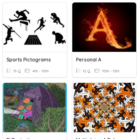
Sports Pictograms
Personal A
15 Q
4th - 10th
12 Q
10th - 12th