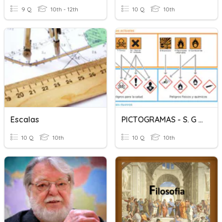
9 Q
10th - 12th
10 Q
10th
Escalas
PICTOGRAMAS - S. G . A
10 Q
10th
10 Q
10th