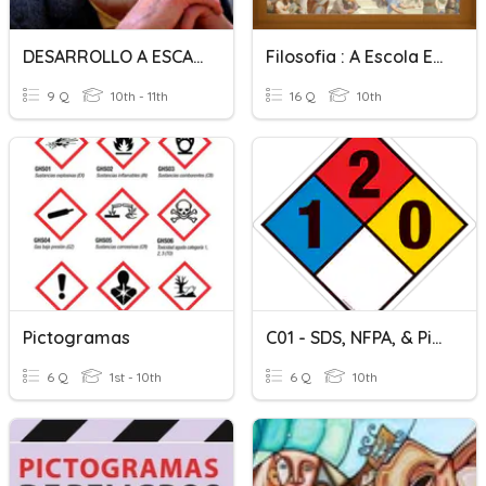
DESARROLLO A ESCALA HUMANA
Filosofia : A Escola Eleata, A Escola De Éfeso
9 Q
10th - 11th
16 Q
10th
Pictogramas
C01 - SDS, NFPA, & Pictograms
6 Q
1st - 10th
6 Q
10th