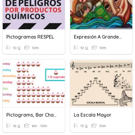
Pictogramas RESPEL
Expresión A Grandes Escalas
10 Q
10th
10 Q
10th
Pictograms, Bar Charts, Pie Charts.
La Escala Mayor
16 Q
6th - 10th
13 Q
10th