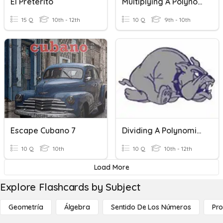
El Preterito
Multiplying A Polynomial By A Monomial
15 Q
10th - 12th
10 Q
9th - 10th
Escape Cubano 7
Dividing A Polynomial By A Monomial
10 Q
10th
10 Q
10th - 12th
Load More
Explore Flashcards by Subject
Geometría
Álgebra
Sentido De Los Números
Pro