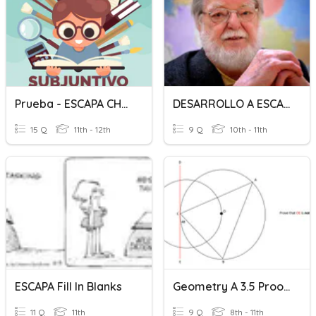
Prueba - ESCAPA CHADATE
DESARROLLO A ESCALA HUMANA
15 Q
11th - 12th
9 Q
10th - 11th
ESCAPA Fill In Blanks
Geometry A 3.5 Proofs A
11 Q
11th
9 Q
8th - 11th