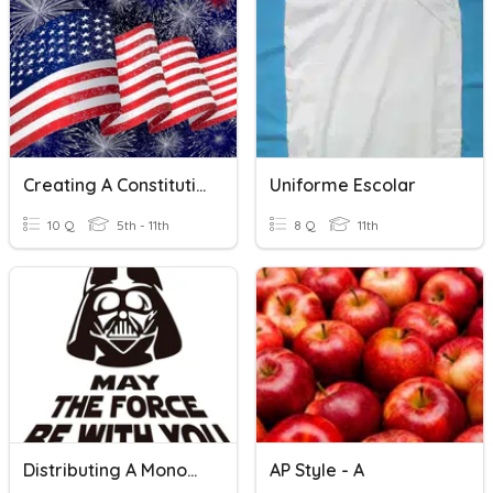
Creating A Constitution
Uniforme Escolar
10 Q
5th - 11th
8 Q
11th
Distributing A Monomial
AP Style - A