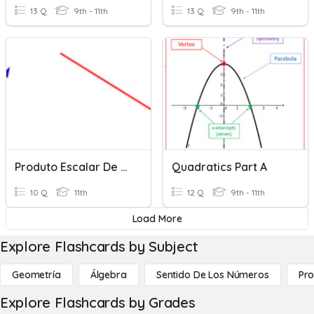
13 Q
9th - 11th
13 Q
9th - 11th
Produto Escalar De Vetores Mat A
Quadratics Part A
10 Q
11th
12 Q
9th - 11th
Load More
Explore Flashcards by Subject
Geometría
Álgebra
Sentido De Los Números
Pro
Explore Flashcards by Grades