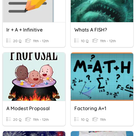
Ir + A + Infinitive
Whats A FISH?
20 Q
11th - 12th
10 Q
11th - 12th
A Modest Proposal
Factoring A=1
20 Q
11th - 12th
10 Q
11th