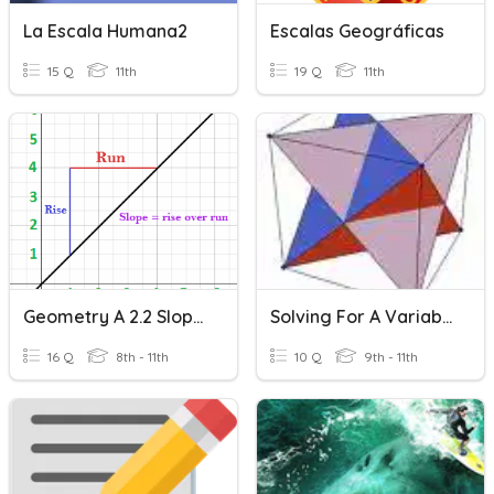
La Escala Humana2
Escalas Geográficas
15 Q
11th
19 Q
11th
Geometry A 2.2 Slope Of A Line
Solving For A Variable In A Formula
16 Q
8th - 11th
10 Q
9th - 11th