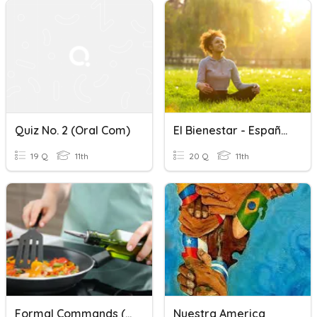
Quiz No. 2 (Oral Com)
El Bienestar - Español 3
19 Q
11th
20 Q
11th
Formal Commands (with Pronouns)
Nuestra America