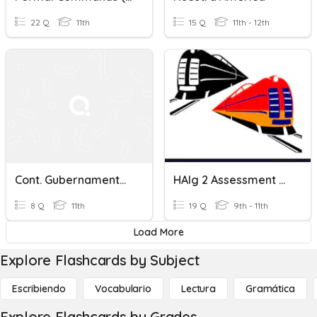
22 Q
11th
15 Q
11th - 12th
Cont. Gubernamental No. 2
HAlg 2 Assessment #2 Review
8 Q
11th
19 Q
9th - 11th
Load More
Explore Flashcards by Subject
Escribiendo
Vocabulario
Lectura
Gramática
Explore Flashcards by Grades