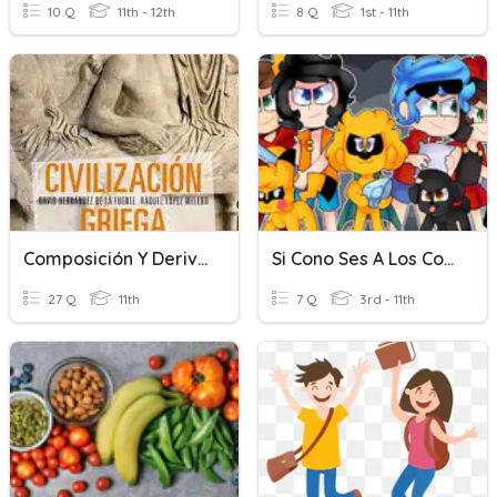
10 Q
11th - 12th
8 Q
1st - 11th
Composición Y Derivación Españolas Con Elementos Griegos
Si Cono Ses A Los Compas En 10 Se
27 Q
11th
7 Q
3rd - 11th