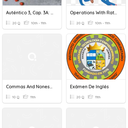
Auténtico 3, Cap. 3A: Práctica Con Los Mandatos Con Tú
Operations With Rational Expressions
20 Q
10th - 11th
20 Q
10th - 11th
Commas And Nonessential Elements
Exámen De Inglés
10 Q
11th
20 Q
11th