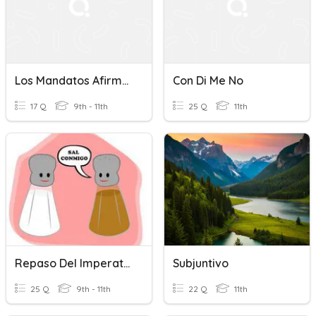
Los Mandatos Afirmativos/negativos
Con Di Me No
17 Q
9th - 11th
25 Q
11th
Repaso Del Imperativo
Subjuntivo
25 Q
9th - 11th
22 Q
11th