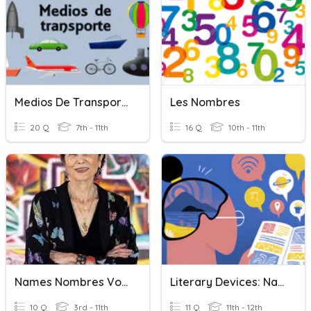
Medios De Transporte (escribir Nombre)
Les Nombres
20 Q
7th - 11th
16 Q
10th - 11th
Names Nombres Vocab
Literary Devices: Names/Nombres
10 Q
3rd - 11th
11 Q
11th - 12th