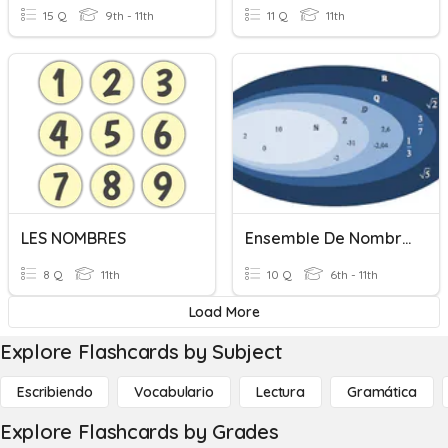
15 Q
9th - 11th
11 Q
11th
LES NOMBRES
Ensemble De Nombres
8 Q
11th
10 Q
6th - 11th
Load More
Explore Flashcards by Subject
Escribiendo
Vocabulario
Lectura
Gramática
Explore Flashcards by Grades