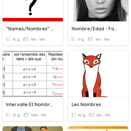
"Names/Nombres" March 3/BM R1
Nombre/Edad - Familia De Beyonce
15 Q
9th - 11th
11 Q
9th - 11th
Intervalle Et Nombres
Les Nombres
10 Q
10th - 11th
10 Q
6th - 11th