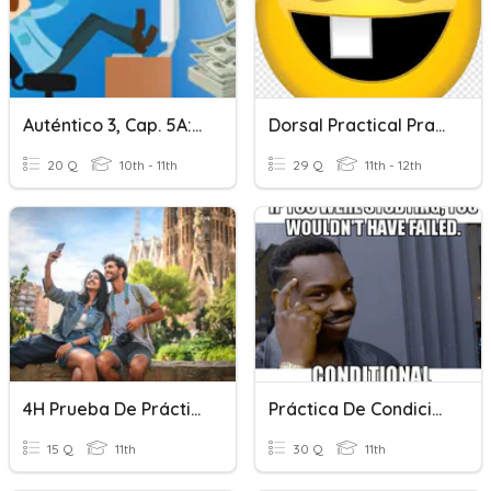
Auténtico 3, Cap. 5A: Práctica De Gramática
Dorsal Practical Practice
20 Q
10th - 11th
29 Q
11th - 12th
4H Prueba De Práctica: Medios De Transporte + Lugares Turísticos
Práctica De Condicional
15 Q
11th
30 Q
11th