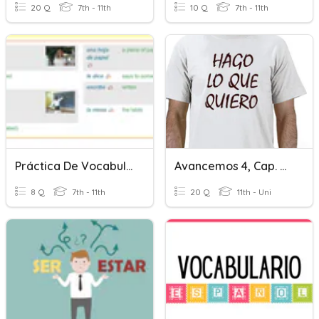
20 Q
7th - 11th
10 Q
7th - 11th
Práctica De Vocabulario 1,2
Avancemos 4, Cap. 5-1: Práctica De Pronombres Relativos
8 Q
7th - 11th
20 Q
11th - Uni