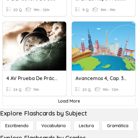
20 Q
11th - 12th
9 Q
9th - 11th
4 AV Prueba De Práctica: Tiempo Pretérito
Avancemos 4, Cap. 3-1: Práctica De Vocabulario
24 Q
11th
20 Q
11th - 12th
Load More
Explore Flashcards by Subject
Escribiendo
Vocabulario
Lectura
Gramática
Explore Flashcards by Grades