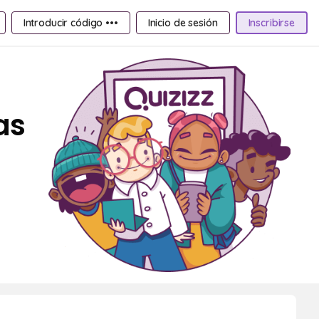
Introducir código •••
Inicio de sesión
Inscribirse
as