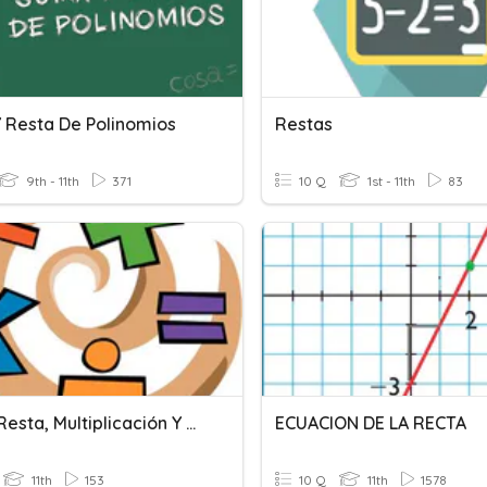
 Resta De Polinomios
Restas
9th - 11th
371
10 Q
1st - 11th
83
Suma, Resta, Multiplicación Y División
ECUACION DE LA RECTA
11th
153
10 Q
11th
1578