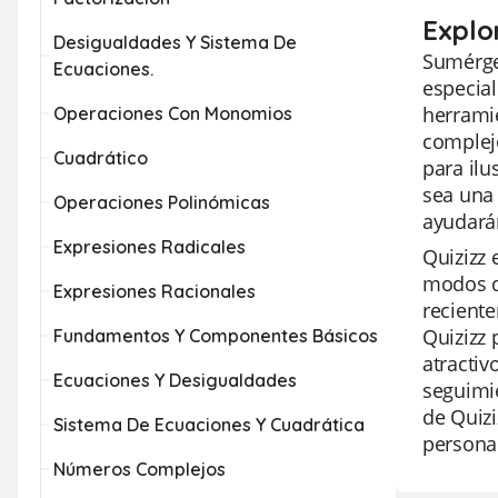
Explor
Desigualdades Y Sistema De
Sumérget
Ecuaciones.
especial
herramie
Operaciones Con Monomios
complejo
Cuadrático
para ilu
sea una 
Operaciones Polinómicas
ayudarán
Expresiones Radicales
Quizizz 
modos de
Expresiones Racionales
reciente
Quizizz
Fundamentos Y Componentes Básicos
atractiv
Ecuaciones Y Desigualdades
seguimie
de Quizi
Sistema De Ecuaciones Y Cuadrática
persona
Números Complejos