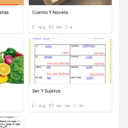
stas
Cuento Y Novela
18 Q
11th
4
Ser Y Sujetos
12 Q
9th - 11th
73