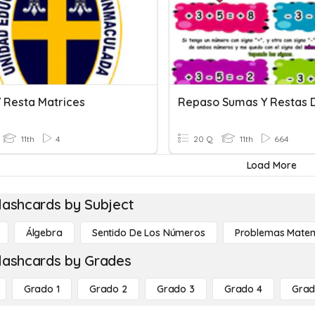
 Resta Matrices
11th
4
20 Q
11th
664
Load More
lashcards by Subject
Álgebra
Sentido De Los Números
Problemas Matem
lashcards by Grades
Grado 1
Grado 2
Grado 3
Grado 4
Grad