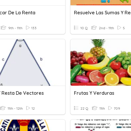
car De La Renta
Resuelve Las Sumas Y Re
9th - 11th
133
10 Q
2nd - 11th
5
 Resta De Vectores
Frutas Y Verduras
11th - 12th
12
22 Q
11th
709