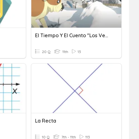
El Tiempo Y El Cuento "Los Vecinos"
20 Q
11th
13
La Recta
10 Q
7th - 11th
113