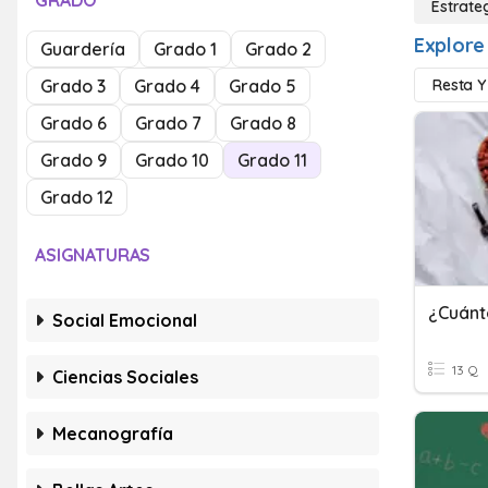
GRADO
Estrate
Explore
Guardería
Grado 1
Grado 2
Grado 3
Grado 4
Grado 5
Resta Y
Grado 6
Grado 7
Grado 8
Grado 9
Grado 10
Grado 11
Grado 12
ASIGNATURAS
¿Cuánt
Social Emocional
13 Q
Ciencias Sociales
Mecanografía