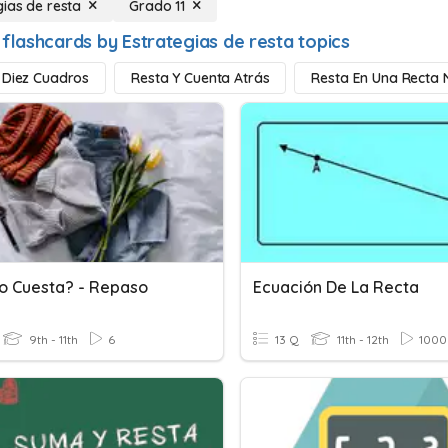
gias de resta
Grado 11
 flashcards by Estrategias de resta topics
 Diez Cuadros
Resta Y Cuenta Atrás
Resta En Una Recta
o Cuesta? - Repaso
Ecuación De La Recta
9th - 11th
6
13 Q
11th - 12th
1000