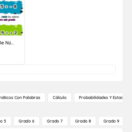
Repaso Sumas Y Restas De Números Enteros
áticos Con Palabras
Cálculo
Probabilidades Y Estadístic
o 5
Grado 6
Grado 7
Grado 8
Grado 9