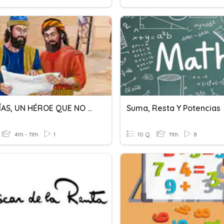
NEHEMÍAS, UN HÉROE QUE NO MIRÓ HACIA ATRÁS
Suma, Resta Y Potencias
4th - 11th
1
10 Q
11th
8