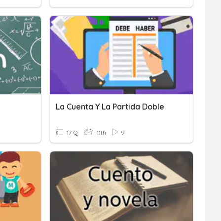
La Cuenta Y La Partida Doble
17 Q
11th
9