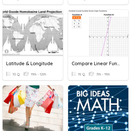
Latitude & Longitude
Compare Linear Functions
10 Q
11th - 12th
15 Q
7th - 11th