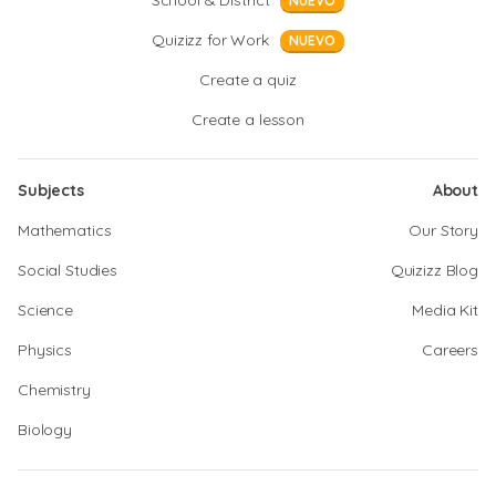
School & District
NUEVO
Quizizz for Work
NUEVO
Create a quiz
Create a lesson
Subjects
About
Mathematics
Our Story
Social Studies
Quizizz Blog
Science
Media Kit
Physics
Careers
Chemistry
Biology