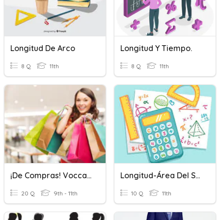
Longitud De Arco
Longitud Y Tiempo.
8 Q
11th
8 Q
11th
¡De Compras! Voccabulario
Longitud-Área Del Sector Circular
20 Q
9th - 11th
10 Q
11th