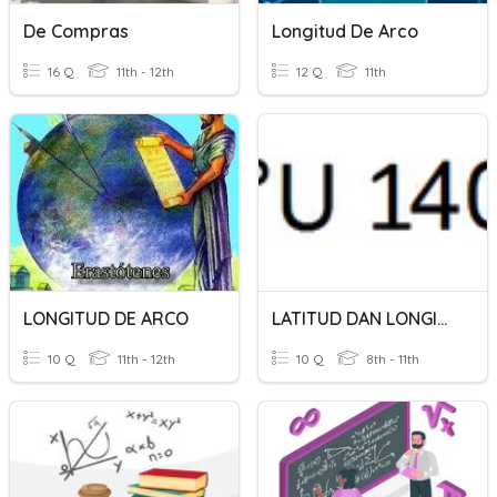
De Compras
Longitud De Arco
16 Q
11th - 12th
12 Q
11th
LONGITUD DE ARCO
LATITUD DAN LONGITUD
10 Q
11th - 12th
10 Q
8th - 11th