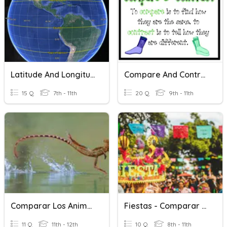
Latitude And Longitude
Compare And Contrast
15 Q
7th - 11th
20 Q
9th - 11th
Comparar Los Animales
Fiestas - Comparar Y Contraste
11 Q
11th - 12th
10 Q
8th - 11th