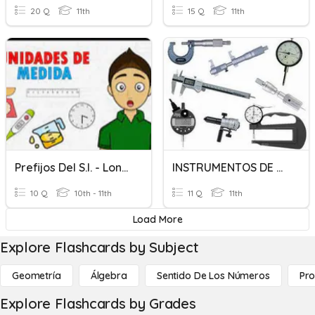
20 Q
11th
15 Q
11th
Prefijos Del S.I. - Longitud - Masa - Tiempo
INSTRUMENTOS DE MEDICION
10 Q
10th - 11th
11 Q
11th
Load More
Explore Flashcards by Subject
Geometría
Álgebra
Sentido De Los Números
Pro
Explore Flashcards by Grades