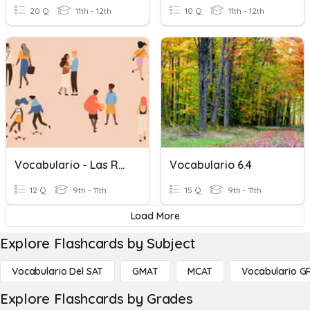
20 Q
11th - 12th
10 Q
11th - 12th
Vocabulario - Las Relaciones
Vocabulario 6.4
12 Q
9th - 11th
15 Q
9th - 11th
Load More
Explore Flashcards by Subject
Vocabulario Del SAT
GMAT
MCAT
Vocabulario G
Explore Flashcards by Grades