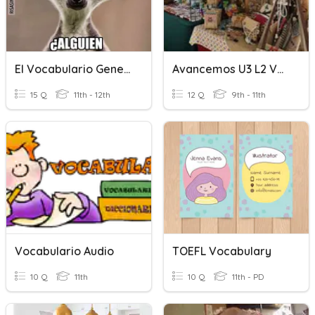
El Vocabulario General
Avancemos U3 L2 Vocabulario
15 Q
11th - 12th
12 Q
9th - 11th
Vocabulario Audio
TOEFL Vocabulary
10 Q
11th
10 Q
11th - PD