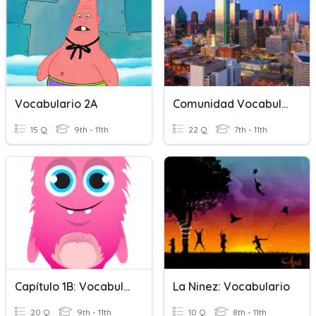
Vocabulario 2A
Comunidad Vocabulario
15 Q
9th - 11th
22 Q
7th - 11th
Capítulo 1B: Vocabulario
La Ninez: Vocabulario
20 Q
9th - 11th
10 Q
8th - 11th