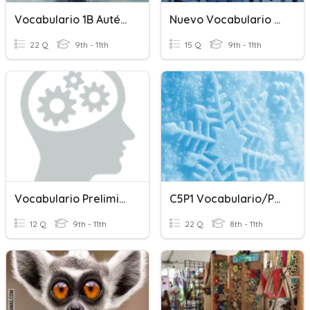
Vocabulario 1B Auténtico
Nuevo Vocabulario #4
22 Q
9th - 11th
15 Q
9th - 11th
Vocabulario Preliminar 1
C5P1 Vocabulario/Practice
12 Q
9th - 11th
22 Q
8th - 11th