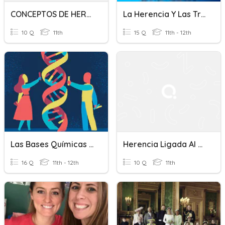
CONCEPTOS DE HERENCIA MENDELIANA
La Herencia Y Las Tradiciones
10 Q
11th
15 Q
11th - 12th
Las Bases Químicas Y Las Leyes De La Herencia
Herencia Ligada Al Sexo
16 Q
11th - 12th
10 Q
11th