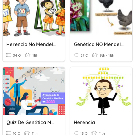
Herencia No Mendeliana
Genética NO Mendeliana
34 Q
11th
27 Q
8th - 11th
Quiz De Genética Mendeliana
Herencia
10 Q
11th
13 Q
11th