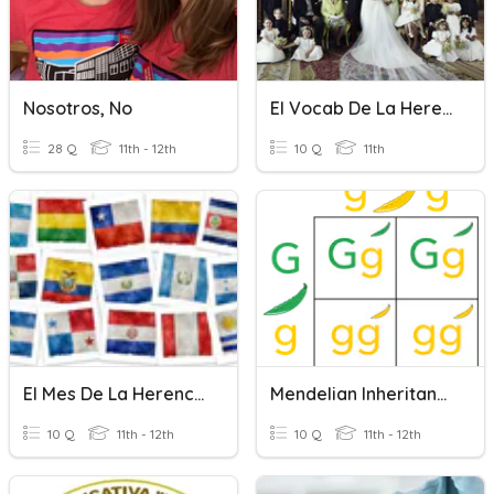
Nosotros, No
El Vocab De La Herencia
28 Q
11th - 12th
10 Q
11th
El Mes De La Herencia Hispana
Mendelian Inheritance Quiz
10 Q
11th - 12th
10 Q
11th - 12th