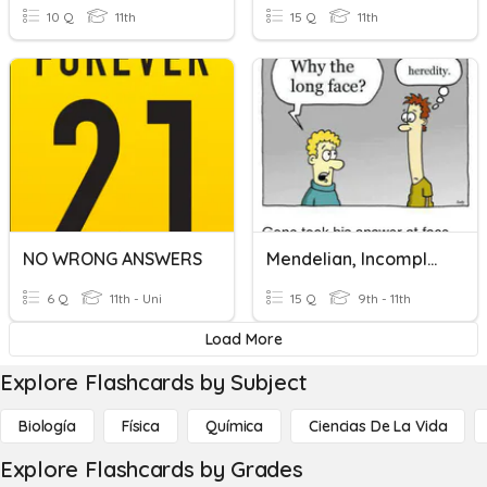
10 Q
11th
15 Q
11th
NO WRONG ANSWERS
Mendelian, Incomplete And Codominance Inheritance
6 Q
11th - Uni
15 Q
9th - 11th
Load More
Explore Flashcards by Subject
Biología
Física
Química
Ciencias De La Vida
Explore Flashcards by Grades