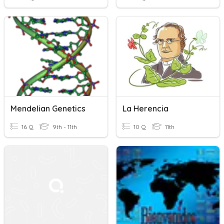
Mendelian Genetics
La Herencia
16 Q
9th - 11th
10 Q
11th