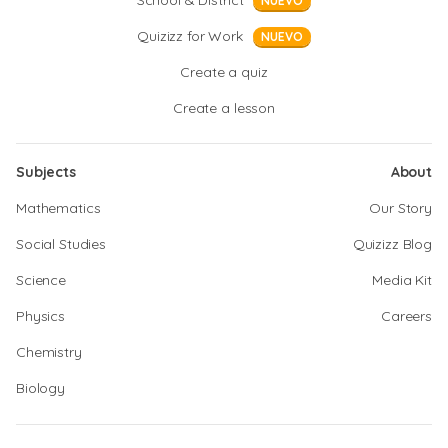
School & District
NUEVO
Quizizz for Work
NUEVO
Create a quiz
Create a lesson
Subjects
About
Mathematics
Our Story
Social Studies
Quizizz Blog
Science
Media Kit
Physics
Careers
Chemistry
Biology