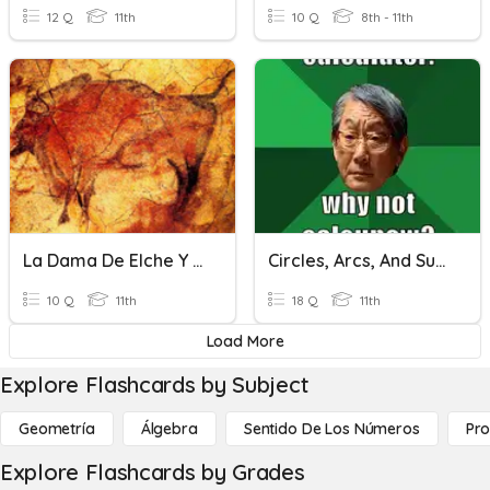
12 Q
11th
10 Q
8th - 11th
La Dama De Elche Y Las Cuevas De Altamira
Circles, Arcs, And Such.
10 Q
11th
18 Q
11th
Load More
Explore Flashcards by Subject
Geometría
Álgebra
Sentido De Los Números
Pro
Explore Flashcards by Grades