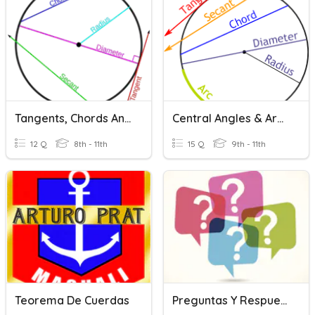
Tangents, Chords And Arcs
Central Angles & Arcs Quiz
12 Q
8th - 11th
15 Q
9th - 11th
Teorema De Cuerdas
Preguntas Y Respuestas