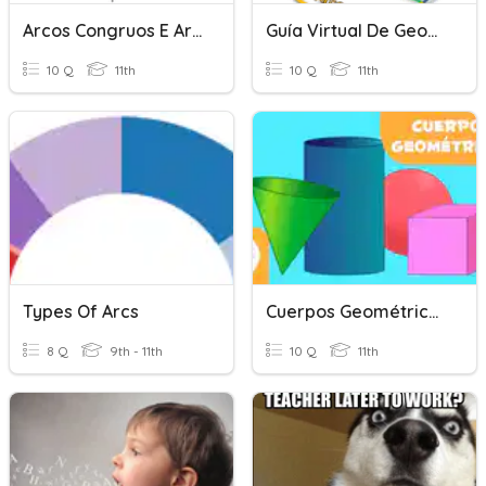
Arcos Congruos E Arcos Simétricos
Guía Virtual De Geometría I
10 Q
11th
10 Q
11th
Types Of Arcs
Cuerpos Geométricos Y Cuerpos De Revolución
8 Q
9th - 11th
10 Q
11th