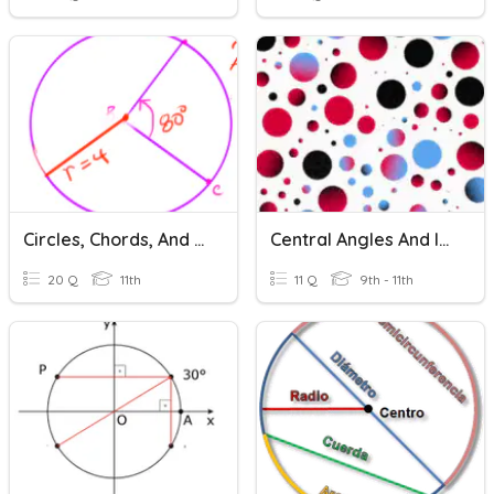
Circles, Chords, And Arcs
Central Angles And Intercepted Arcs
20 Q
11th
11 Q
9th - 11th