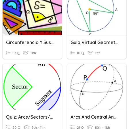
Circunferencia Y Sus Ángulos
Guía Virtual Geometría II
19 Q
11th
10 Q
11th
Quiz: Arcs/Sectors/Segments
Arcs And Central Angles
20 Q
9th - 11th
21 Q
10th - 11th