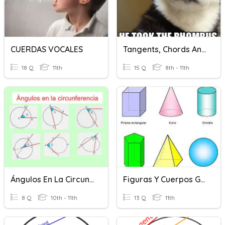
CUERDAS VOCALES
Tangents, Chords And Arcs
18 Q
11th
15 Q
8th - 11th
Ángulos En La Circunferencia
Figuras Y Cuerpos Geométricos
8 Q
10th - 11th
13 Q
11th