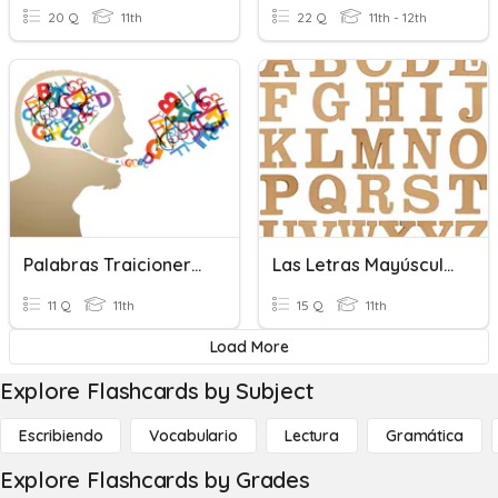
20 Q
11th
22 Q
11th - 12th
Palabras Traicioneras
Las Letras Mayúsculas Y Minúsculas
11 Q
11th
15 Q
11th
Load More
Explore Flashcards by Subject
Escribiendo
Vocabulario
Lectura
Gramática
Explore Flashcards by Grades