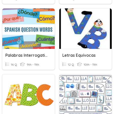
Palabras Interrogativas
Letras Equívocas
16 Q
9th - 11th
12 Q
10th - 11th