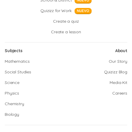
School & District
NUEVO
Quizizz for Work
NUEVO
Create a quiz
Create a lesson
Subjects
About
Mathematics
Our Story
Social Studies
Quizizz Blog
Science
Media Kit
Physics
Careers
Chemistry
Biology