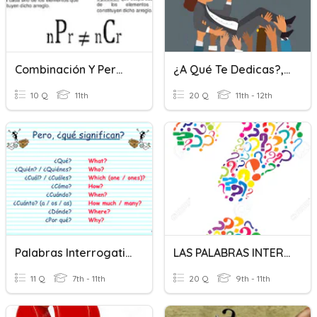
Combinación Y Permutacion
¿A Qué Te Dedicas?, 8-1 #2
10 Q
11th
20 Q
11th - 12th
Palabras Interrogativas
LAS PALABRAS INTERROGATIVAS Y Haciendo/Respondiendo Preguntas
11 Q
7th - 11th
20 Q
9th - 11th