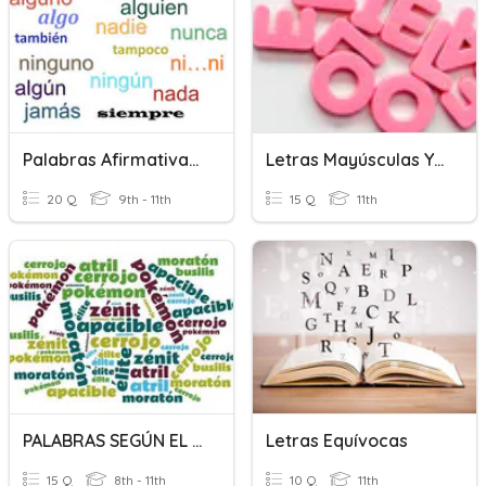
Palabras Afirmativas Y Negativas
Letras Mayúsculas Y Minúsculas
20 Q
9th - 11th
15 Q
11th
PALABRAS SEGÚN EL ACENTO
Letras Equívocas
15 Q
8th - 11th
10 Q
11th