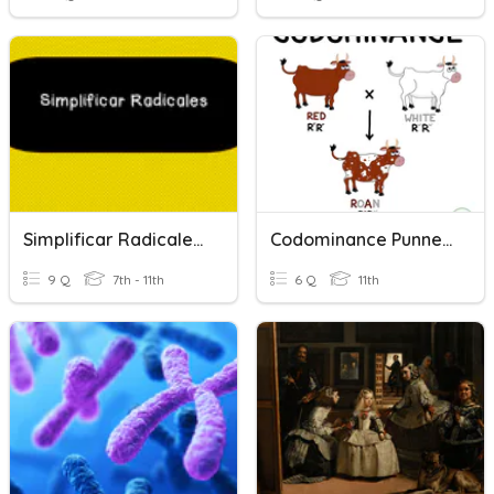
Simplificar Radicales (Usando Cuadrados Perfectos)
Codominance Punnett Squares Quiz
9 Q
7th - 11th
6 Q
11th