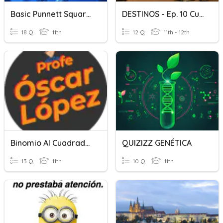
Basic Punnett Squares And Mendel
DESTINOS - Ep. 10 Cuadros
18 Q
11th
12 Q
11th - 12th
Binomio Al Cuadrado Y Trinomio Cuadrado Perfecto
QUIZIZZ GENÉTICA
13 Q
11th
10 Q
11th