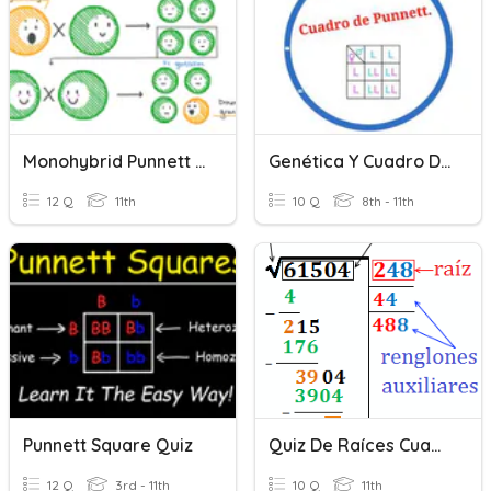
Monohybrid Punnett Squares Quiz
Genética Y Cuadro De Punnett
12 Q
11th
10 Q
8th - 11th
Punnett Square Quiz
Quiz De Raíces Cuadradas
12 Q
3rd - 11th
10 Q
11th