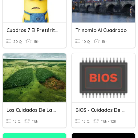
Cuadros 7 El Pretérito
Trinomio Al Cuadrado
20 Q
11th
10 Q
11th
Los Cuidados De La Biodiversidad.
BIOS - Cuidados De Una Computadora
15 Q
11th
15 Q
11th - 12th