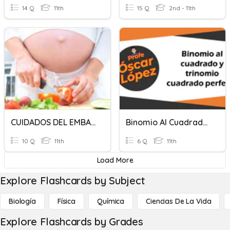
14 Q
11th
15 Q
2nd - 11th
CUIDADOS DEL EMBARAZO
Binomio Al Cuadrado Y Trinomio Cuadrado Perfecto
10 Q
11th
6 Q
11th
Load More
Explore Flashcards by Subject
Biología
Física
Química
Ciencias De La Vida
Explore Flashcards by Grades