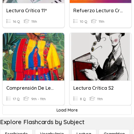
Lectura Crítica 11º
Refuerzo Lectura Crítica
16 Q
11th
10 Q
11th
Comprensión De Lectura + Adjetivos
Lectura Crítica S2
17 Q
9th - 11th
8 Q
11th
Load More
Explore Flashcards by Subject