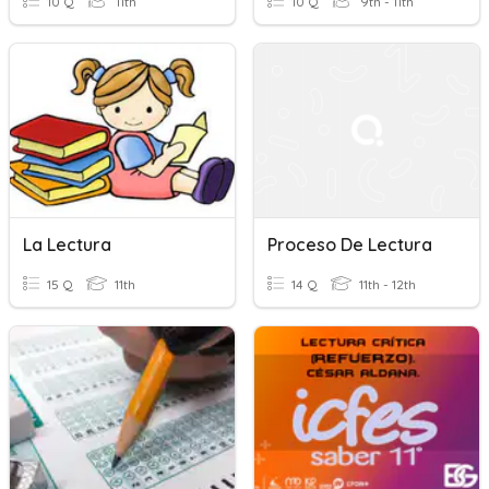
10 Q
11th
10 Q
9th - 11th
La Lectura
Proceso De Lectura
15 Q
11th
14 Q
11th - 12th