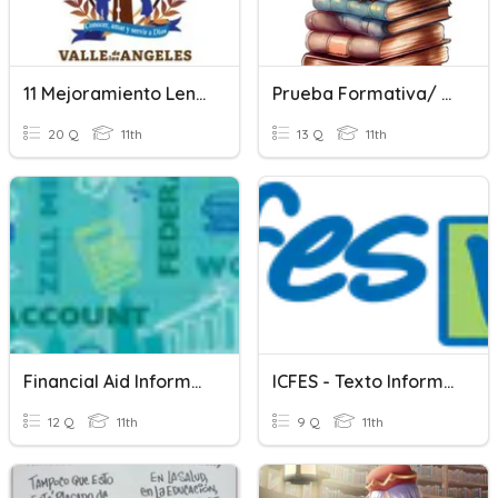
11 Mejoramiento Lengua
Prueba Formativa/ Los Textos Informativos
20 Q
11th
13 Q
11th
Financial Aid Information
ICFES - Texto Informativo
12 Q
11th
9 Q
11th