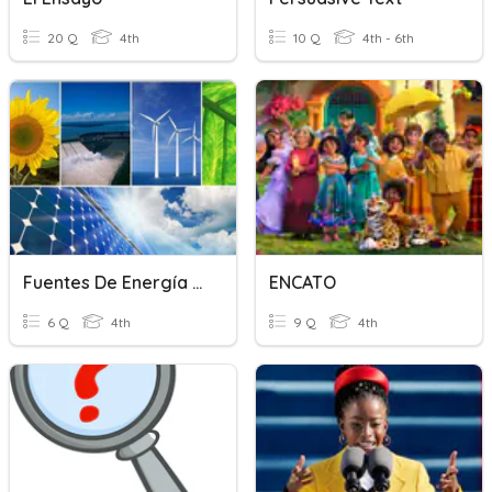
20 Q
4th
10 Q
4th - 6th
Fuentes De Energía Naturales.
ENCATO
6 Q
4th
9 Q
4th