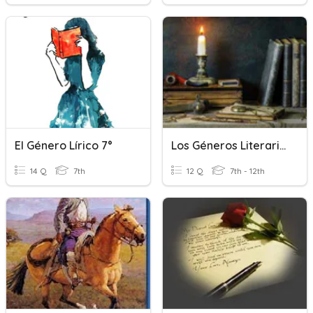
El Género Lírico 7°
Los Géneros Literarios
14 Q
7th
12 Q
7th - 12th