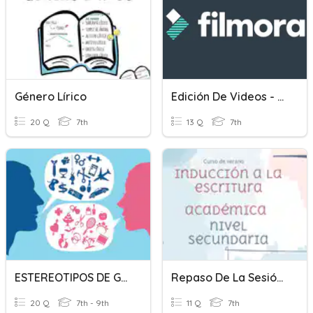
Género Lírico
Edición De Videos - Septimo
20 Q
7th
13 Q
7th
ESTEREOTIPOS DE GÉNERO
Repaso De La Sesión Uno "Escritura Académica".
20 Q
7th - 9th
11 Q
7th