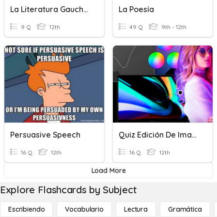
La Literatura Gauchesca
La Poesía
9 Q
12th
49 Q
9th - 12th
Persuasive Speech
Quiz Edición De Imagenes
16 Q
12th
16 Q
12th
Load More
Explore Flashcards by Subject
Escribiendo
Vocabulario
Lectura
Gramática