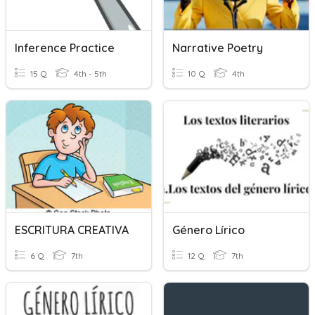
Inference Practice
Narrative Poetry
15 Q
4th - 5th
10 Q
4th
ESCRITURA CREATIVA
Género Lírico
6 Q
7th
12 Q
7th