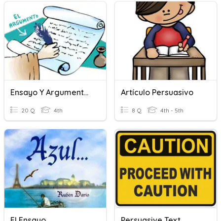
Ensayo Y Argumentos
Artículo Persuasivo
20 Q
4th
8 Q
4th - 5th
El Ensayo
Persuasive Text