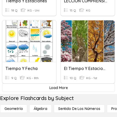
Tiempo Y Estaciones
LECCION COMPRENSIÓN ORAL Y ESCRITA
18 Q
KG - Uni
15 Q
KG
Tiempo Y Fecha
El Tiempo Y Estaciones
9 Q
KG - 8th
10 Q
KG - 1st
Load More
Explore Flashcards by Subject
Geometría
Álgebra
Sentido De Los Números
Pro