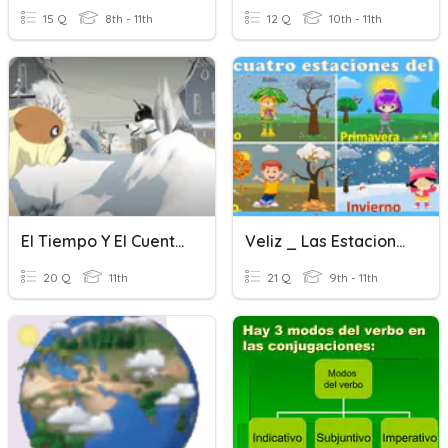
15 Q
8th - 11th
12 Q
10th - 11th
El Tiempo Y El Cuento "Los Vecinos"
Veliz _ Las Estaciones Y El Tiempo
20 Q
11th
21 Q
9th - 11th