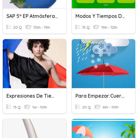
SAP 5º EP Atmósfera, Tiempo Y Clima
Modos Y Tiempos Del Verbo Práctica
20 Q
10th - 11th
15 Q
11th - 12th
Expresiones De Tiempo Y Lugar. Voilà :)
Para Empezar:Cuerpo /tiempo
13 Q
1st - 10th
20 Q
6th - 10th