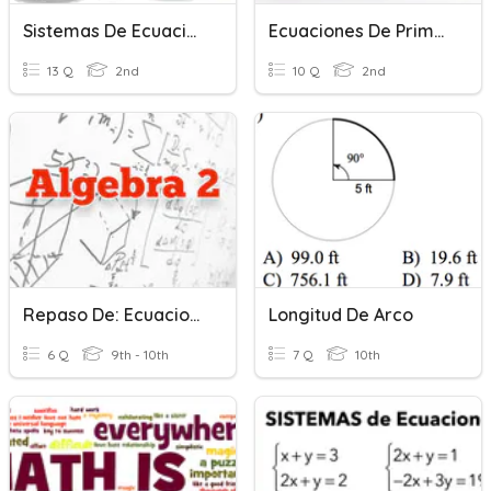
Sistemas De Ecuaciones Lineales
Ecuaciones De Primer Grado
13 Q
2nd
10 Q
2nd
Repaso De: Ecuaciones De Varios Pasos
Longitud De Arco
6 Q
9th - 10th
7 Q
10th