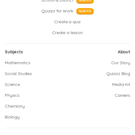
School & District
NUEVO
Quizizz for Work
NUEVO
Create a quiz
Create a lesson
Subjects
About
Mathematics
Our Story
Social Studies
Quizizz Blog
Science
Media Kit
Physics
Careers
Chemistry
Biology