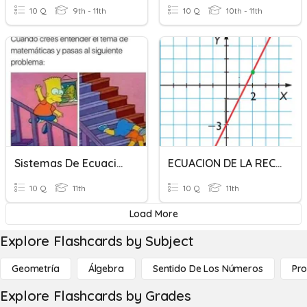
10 Q
9th - 11th
10 Q
10th - 11th
Sistemas De Ecuaciones
ECUACION DE LA RECTA
10 Q
11th
10 Q
11th
Load More
Explore Flashcards by Subject
Geometría
Álgebra
Sentido De Los Números
Pro
Explore Flashcards by Grades