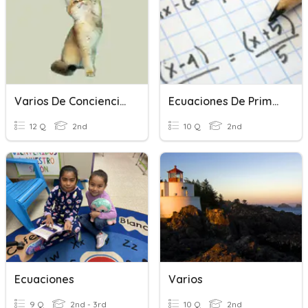
Varios De Conciencia Fonémica
Ecuaciones De Primer Grado
12 Q
2nd
10 Q
2nd
Ecuaciones
Varios
9 Q
2nd - 3rd
10 Q
2nd