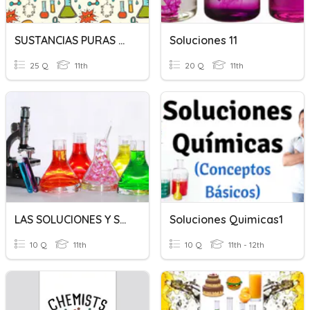
SUSTANCIAS PURAS Y MEZCLAS
Soluciones 11
25 Q
11th
20 Q
11th
LAS SOLUCIONES Y SU CLASIFICACIÓN
Soluciones Quimicas1
10 Q
11th
10 Q
11th - 12th