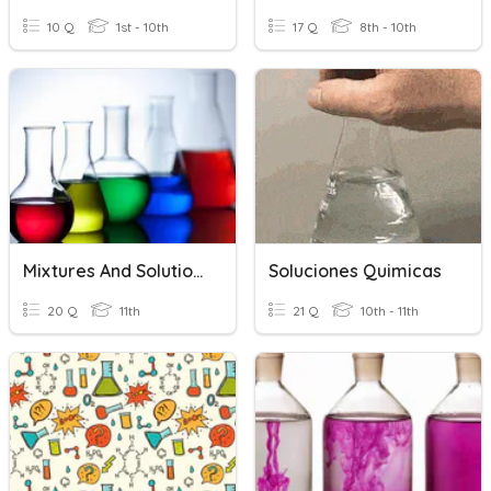
10 Q
1st - 10th
17 Q
8th - 10th
Mixtures And Solutions HC14
Soluciones Quimicas
20 Q
11th
21 Q
10th - 11th