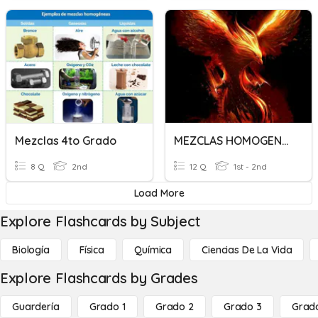
Mezclas 4to Grado
MEZCLAS HOMOGENEAS Y HETEROGENEAS
8 Q
2nd
12 Q
1st - 2nd
Load More
Explore Flashcards by Subject
Biología
Física
Química
Ciencias De La Vida
Explore Flashcards by Grades
Guardería
Grado 1
Grado 2
Grado 3
Grad