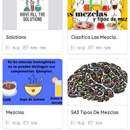
Solutions
Clasifíca Las Mezclas Entre Homogéneas Y Hetereogéneas
15 Q
10th - 11th
10 Q
11th - 12th
Mezclas
SA3 Tipos De Mezclas
10 Q
2nd
15 Q
2nd