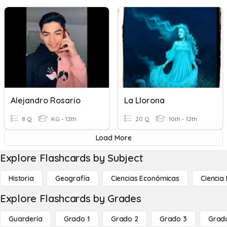
Alejandro Rosario
La Llorona
8 Q
KG - 12th
20 Q
10th - 12th
Load More
Explore Flashcards by Subject
Historia
Geografía
Ciencias Económicas
Ciencia
Explore Flashcards by Grades
Guardería
Grado 1
Grado 2
Grado 3
Grad