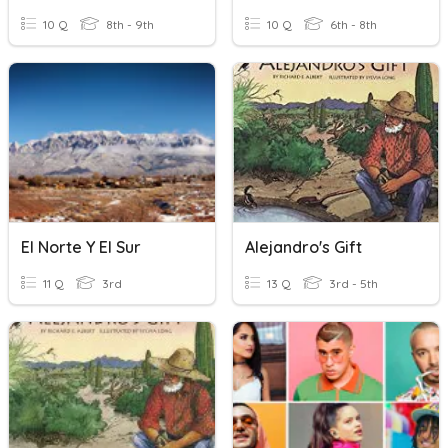
10 Q
8th - 9th
10 Q
6th - 8th
El Norte Y El Sur
Alejandro's Gift
11 Q
3rd
13 Q
3rd - 5th