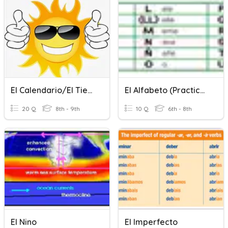
El Calendario/el Tiempo
El Alfabeto (practicando El Deletreo)
20 Q
8th - 9th
10 Q
6th - 8th
El Nino
El Imperfecto