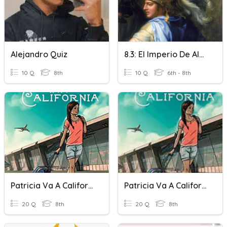
Alejandro Quiz
8.3: El Imperio De Alejandro Magno
10 Q
8th
10 Q
6th - 8th
Patricia Va A California Capítulos 5-8
Patricia Va A California, Capítulos 9-12
20 Q
8th
20 Q
8th