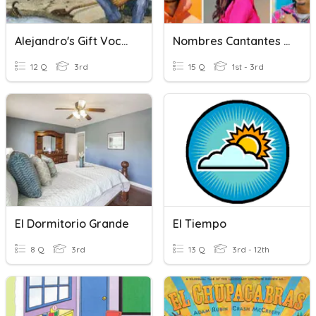
Alejandro's Gift Vocabulary 3rd Grade
Nombres Cantantes De Berta
12 Q
3rd
15 Q
1st - 3rd
El Dormitorio Grande
El Tiempo
8 Q
3rd
13 Q
3rd - 12th