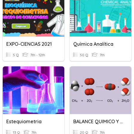
EXPO-CIENCIAS 2021
Química Analítica
5 Q
7th - 12th
50 Q
7th
Estequiometria
BALANCE QUIMICO Y ESTEQUIOMETRIA
13 Q
7th
20 Q
7th