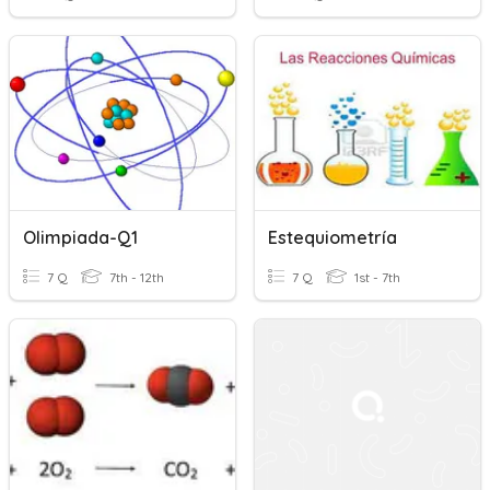
Olimpiada-Q1
Estequiometría
7 Q
7th - 12th
7 Q
1st - 7th