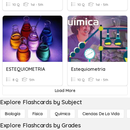
10 Q
1st - 5th
10 Q
1st - 5th
ESTEQUIOMETRIA
Estequiometria
8 Q
5th
10 Q
1st - 5th
Load More
Explore Flashcards by Subject
Biología
Física
Química
Ciencias De La Vida
Explore Flashcards by Grades