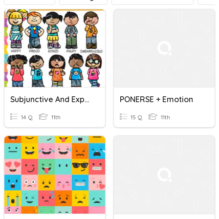
Subjunctive And Expressions Of Emotion
PONERSE + Emotion
14 Q
11th
15 Q
11th