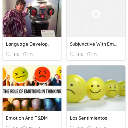
Language Development
Subjunctive With Emotion
18 Q
11th
15 Q
11th
Emotion And T&DM
Los Sentimientos