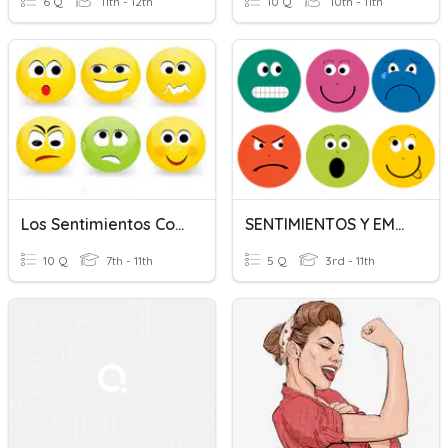
6 Q
11th - 12th
10 Q
10th - 11th
Los Sentimientos Con Estar
SENTIMIENTOS Y EMOCIONES
10 Q
7th - 11th
5 Q
3rd - 11th