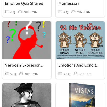
Emotion Quiz Shared
Montessori
6 Q
10th - 11th
7 Q
11th - 12th
Verbos Y Expresiones De Duda-Posibilidad-Emoción (meanings)
Emotions And Conditions With ESTAR
16 Q
10th - 11th
20 Q
9th - 11th