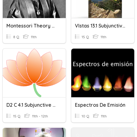
Montessori Theory Of Development
VIstas 13.1 Subjunctive With Verbs Of Emotion
8 Q
11th
15 Q
11th
D2 C 4.1 Subjunctive With Verbs Of Emotion
Espectros De Emisión
15 Q
11th - 12th
10 Q
11th