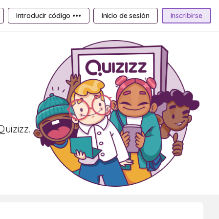
Introducir código •••
Inicio de sesión
Inscribirse
uizizz.