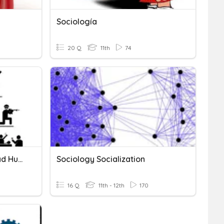
Sociología
20 Q
11th
74
Tema 2. Cultura Y Sociedad Humana
Sociology Socialization
16 Q
11th - 12th
170