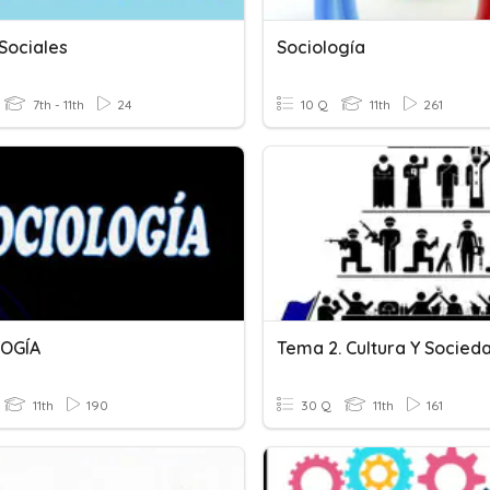
Sociales
Sociología
7th - 11th
24
10 Q
11th
261
LOGÍA
11th
190
30 Q
11th
161