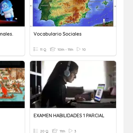
nales.
Vocabulario Sociales
11 Q
10th - 11th
10
EXAMEN HABILIDADES 1 PARCIAL
20 Q
11th
3