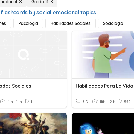
emocional
Grado 11
 flashcards by social emocional topics
nes
Psicología
Habilidades Sociales
Sociología
dades Sociales
Habilidades Para La Vida
4th - 11th
1
8 Q
11th - 12th
559