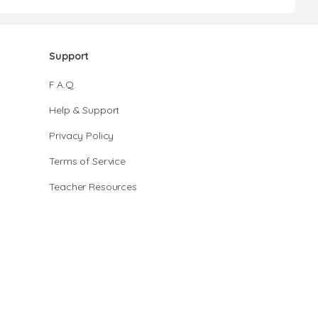
Support
F.A.Q.
Help & Support
Privacy Policy
Terms of Service
Teacher Resources