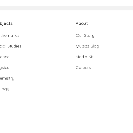
bjects
About
thematics
Our Story
cial Studies
Quizizz Blog
ience
Media Kit
ysics
Careers
emistry
ology