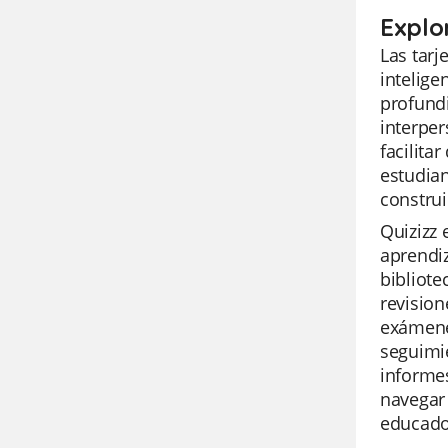
Explo
Las tar
intelige
profund
interper
facilita
estudia
construi
Quizizz 
aprendiz
bibliote
revision
exámenes
seguimie
informes
navegar 
educado