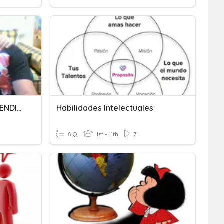
Psicología BACH - U5 APRENDIZAJE
Habilidades Intelectuales
6 Q
1st - 11th
7