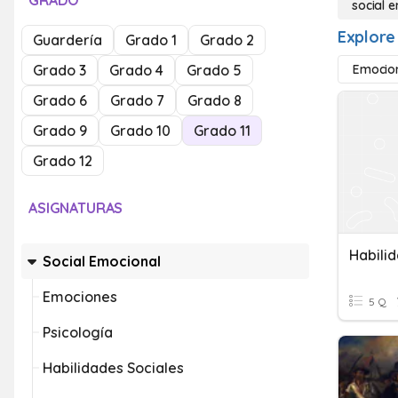
GRADO
social 
Explore
Guardería
Grado 1
Grado 2
Grado 3
Grado 4
Grado 5
Emocio
Grado 6
Grado 7
Grado 8
Grado 9
Grado 10
Grado 11
Grado 12
ASIGNATURAS
Habili
Social Emocional
Emociones
5 Q
Psicología
Habilidades Sociales