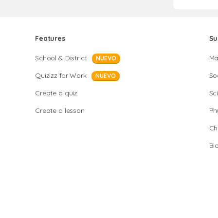
Features
Su
School & District
Ma
NUEVO
Quizizz for Work
So
NUEVO
Create a quiz
Sc
Create a lesson
Ph
Ch
Bi