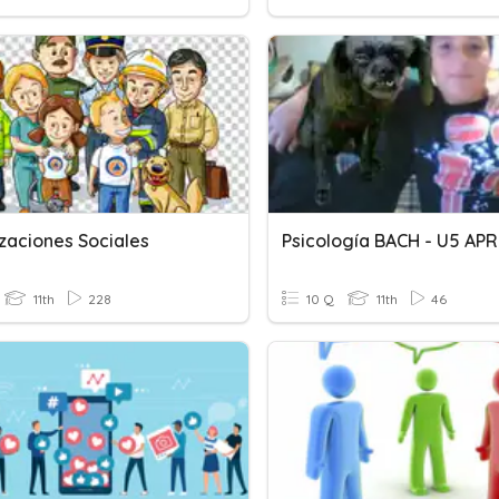
zaciones Sociales
11th
228
10 Q
11th
46