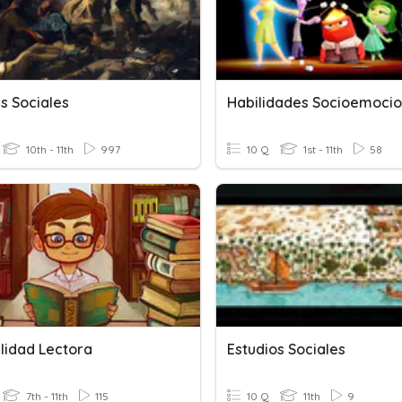
s Sociales
Habilidades Socioemocio
10th - 11th
997
10 Q
1st - 11th
58
ilidad Lectora
Estudios Sociales
7th - 11th
115
10 Q
11th
9