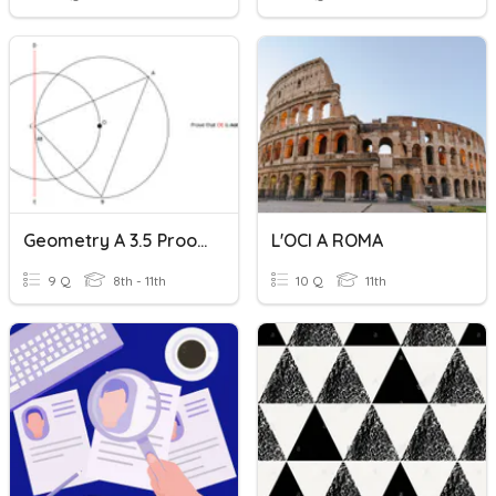
Geometry A 3.5 Proofs A
L'OCI A ROMA
9 Q
8th - 11th
10 Q
11th