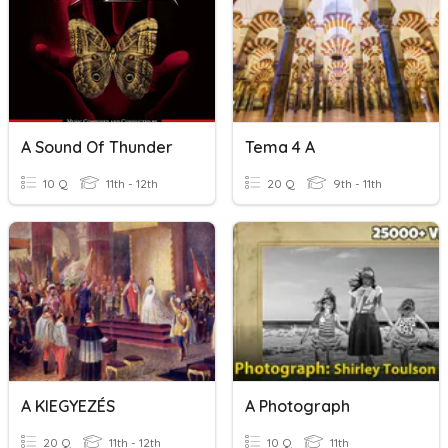
A Sound Of Thunder
Tema 4 A
10 Q
11th - 12th
20 Q
9th - 11th
A KIEGYEZÉS
A Photograph
20 Q
11th - 12th
10 Q
11th