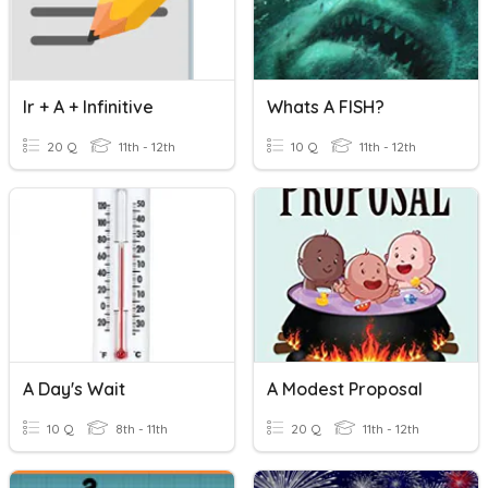
Ir + A + Infinitive
Whats A FISH?
20 Q
11th - 12th
10 Q
11th - 12th
A Day's Wait
A Modest Proposal
10 Q
8th - 11th
20 Q
11th - 12th