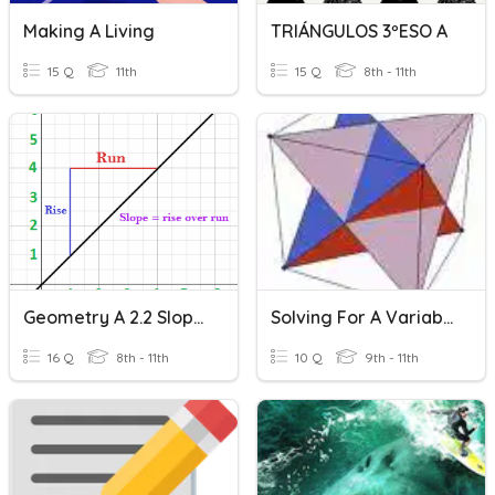
Making A Living
TRIÁNGULOS 3ºESO A
15 Q
11th
15 Q
8th - 11th
Geometry A 2.2 Slope Of A Line
Solving For A Variable In A Formula
16 Q
8th - 11th
10 Q
9th - 11th