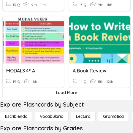
13 Q
9th - 11th
13 Q
9th - 11th
MODALS 4º A
A Book Review
19 Q
11th
14 Q
11th - 12th
Load More
Explore Flashcards by Subject
Escribiendo
Vocabulario
Lectura
Gramática
Explore Flashcards by Grades