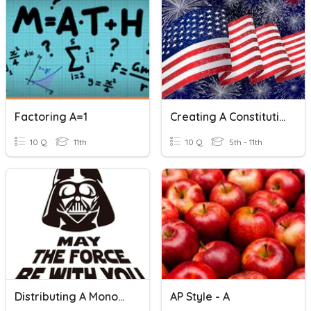
Factoring A=1
Creating A Constitution
10 Q
11th
10 Q
5th - 11th
Distributing A Monomial
AP Style - A