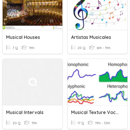
Musical Houses
Artistas Musicales
7 Q
11th
20 Q
6th - 11th
Musical Intervals
Musical Texture Vocabulary
20 Q
11th
17 Q
11th - 12th