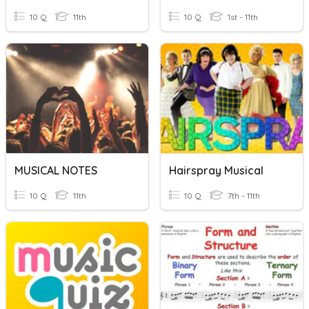
10 Q
11th
10 Q
1st - 11th
MUSICAL NOTES
Hairspray Musical
10 Q
11th
10 Q
7th - 11th