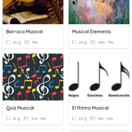
Barroco Musical
Musical Elements
20 Q
11th
20 Q
10th - 11th
Quiz Musical
El Ritmo Musical
10 Q
3rd - 11th
23 Q
11th - 12th