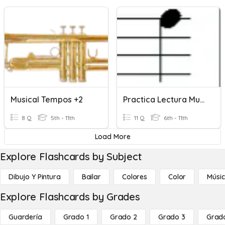
Musical Tempos +2
Practica Lectura Musical
8 Q
5th - 11th
11 Q
6th - 11th
Load More
Explore Flashcards by Subject
Dibujo Y Pintura
Bailar
Colores
Color
Músi
Explore Flashcards by Grades
Guardería
Grado 1
Grado 2
Grado 3
Grad