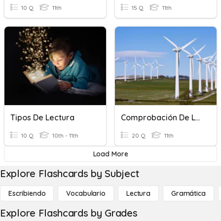
10 Q
11th
15 Q
11th
Tipos De Lectura
Comprobación De Lectura
10 Q
10th - 11th
20 Q
11th
Load More
Explore Flashcards by Subject
Escribiendo
Vocabulario
Lectura
Gramática
Explore Flashcards by Grades