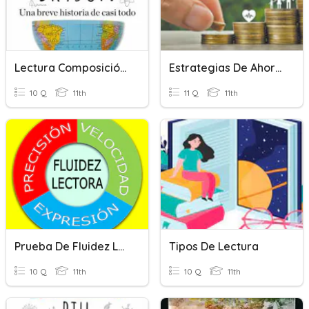
Lectura Composición De La Tierra
Estrategias De Ahorro
10 Q
11th
11 Q
11th
Prueba De Fluidez Lectora
Tipos De Lectura
10 Q
11th
10 Q
11th