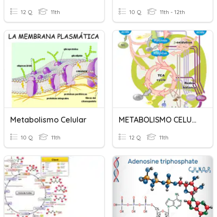
12 Q
11th
10 Q
11th - 12th
Metabolismo Celular
METABOLISMO CELULAR
10 Q
11th
12 Q
11th