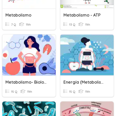
Metabolismo
Metabolismo - ATP
7 Q
11th
13 Q
11th
Metabolismo- Biología
Energía (metabolismo)
15 Q
11th
15 Q
11th