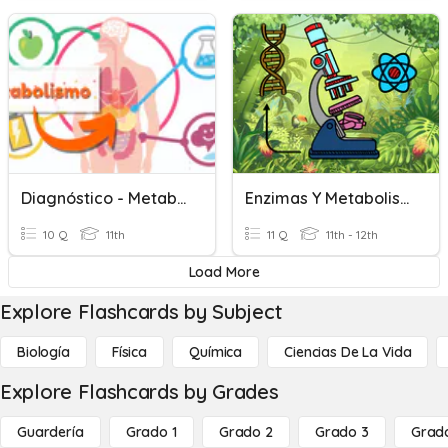
Diagnóstico - Metabolismo
Enzimas Y Metabolismo
10 Q
11th
11 Q
11th - 12th
Load More
Explore Flashcards by Subject
Biología
Física
Química
Ciencias De La Vida
Explore Flashcards by Grades
Guardería
Grado 1
Grado 2
Grado 3
Grad