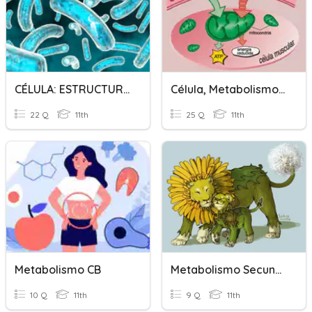
CÉLULA: ESTRUCTURA Y METABOLISMO
Célula, Metabolismo E Homeostase
22 Q
11th
25 Q
11th
Metabolismo CB
Metabolismo Secundario
10 Q
11th
9 Q
11th