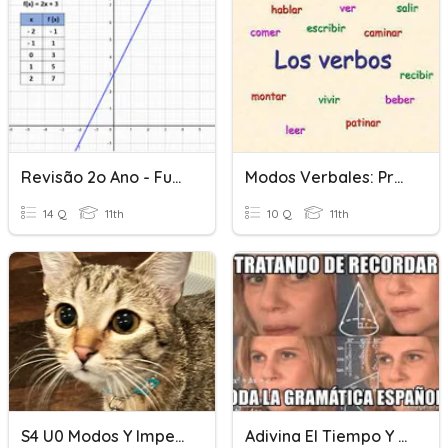
Revisão 2o Ano - Função Afim - Modo Papel
Modos Verbales: Práctica
14 Q
11th
10 Q
11th
S4 U0 Modos Y Imperativos
Adivina El Tiempo Y El Modo Verbales