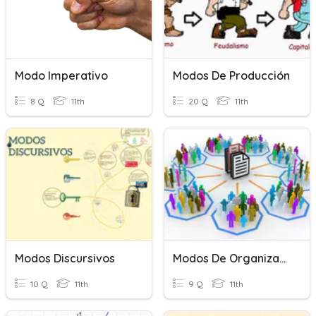
Modo Imperativo
Modos De Producción
8 Q
11th
20 Q
11th
Modos Discursivos
Modos De Organización
10 Q
11th
9 Q
11th