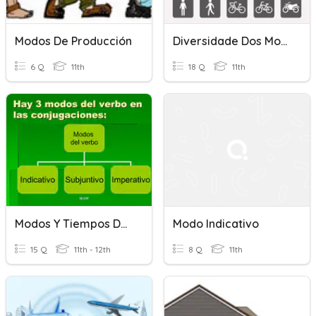
Modos De Producción
Diversidade Dos Modos De Transporte
6 Q
11th
18 Q
11th
Modos Y Tiempos Del Verbo Práctica
Modo Indicativo
15 Q
11th - 12th
8 Q
11th