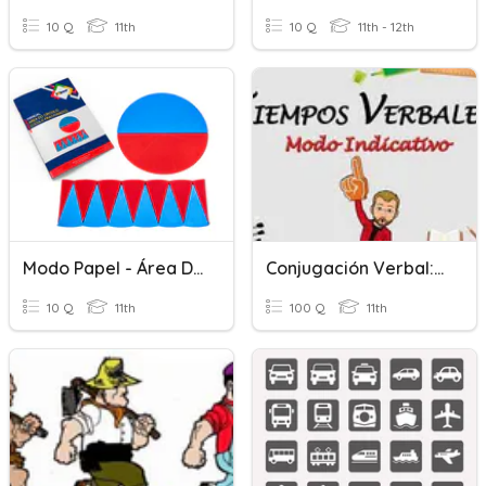
10 Q
11th
10 Q
11th - 12th
Modo Papel - Área Do Círculo E De Suas Partes
Conjugación Verbal: Modo Indicativo
10 Q
11th
100 Q
11th