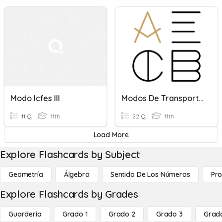
Modo Icfes III
Modos De Transporte E Desigualdades Nas Redes
11 Q
11th
22 Q
11th
Load More
Explore Flashcards by Subject
Geometría
Álgebra
Sentido De Los Números
Pro
Explore Flashcards by Grades
Guardería
Grado 1
Grado 2
Grado 3
Grad