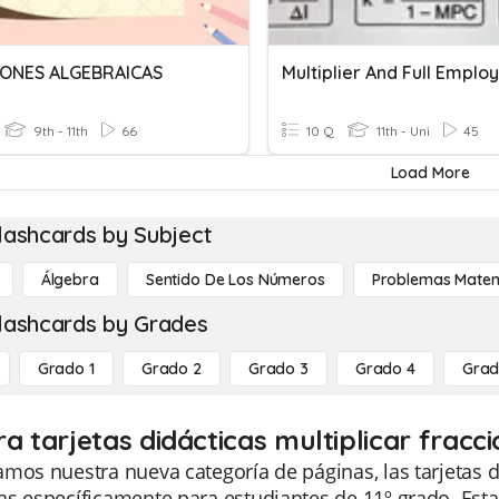
ONES ALGEBRAICAS
Multiplier And Full Empl
9th - 11th
66
10 Q
11th - Uni
45
Load More
lashcards by Subject
Álgebra
Sentido De Los Números
Problemas Matem
lashcards by Grades
Grado 1
Grado 2
Grado 3
Grado 4
Grad
a tarjetas didácticas multiplicar fracc
mos nuestra nueva categoría de páginas, las tarjetas di
s específicamente para estudiantes de 11º grado. Estas