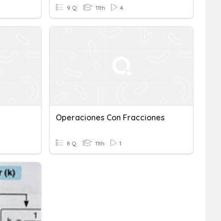
9 Q
11th
4
Operaciones Con Fracciones
8 Q
11th
1