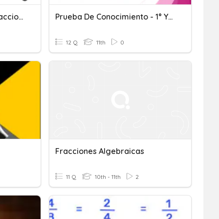
M5º_operaciones Con Fracciones
Prueba De Conocimiento - 1° Y 2° Medio (Final)
12 Q
11th
0
Fracciones Algebraicas
11 Q
10th - 11th
2