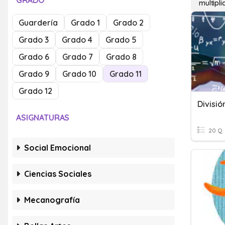
GRADO
multipli
Guardería
Grado 1
Grado 2
Grado 3
Grado 4
Grado 5
Grado 6
Grado 7
Grado 8
Grado 9
Grado 10
Grado 11
Grado 12
ASIGNATURAS
20 Q
Social Emocional
Ciencias Sociales
Mecanografía