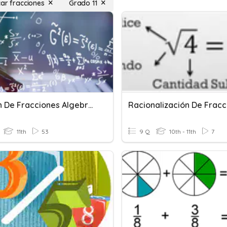
car fracciones
Grado 11
División De Fracciones Algebraicas
Racionalización De Fracc
11th
53
9 Q
10th - 11th
7