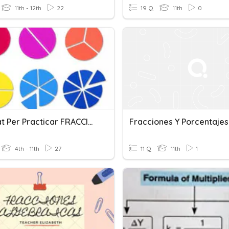
11th - 12th
22
19 Q
11th
0
Activitat Per Practicar FRACCIONS
Fracciones Y Porcentajes
4th - 11th
27
11 Q
11th
1