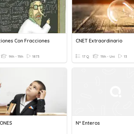
iones Con Fracciones
CNET Extraordinario
9th - 11th
1873
17 Q
11th - Uni
13
IONES
Nº Enteros