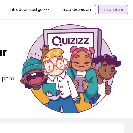
Introducir código •••
Inicio de sesión
Inscribirse
ar
s para