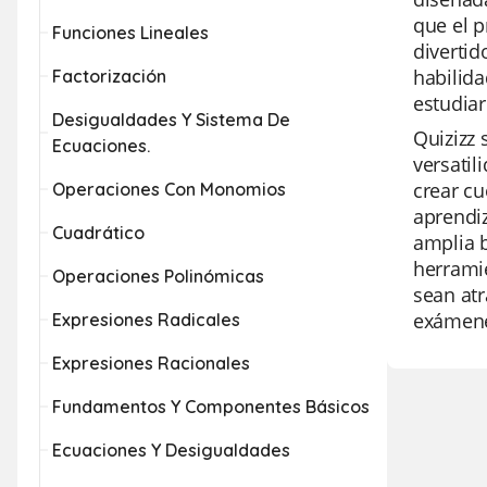
que el p
Funciones Lineales
divertid
habilida
Factorización
estudia
Desigualdades Y Sistema De
Quizizz 
Ecuaciones.
versatil
crear cu
Operaciones Con Monomios
aprendiz
Cuadrático
amplia b
herramie
Operaciones Polinómicas
sean atr
exámenes
Expresiones Radicales
Expresiones Racionales
Fundamentos Y Componentes Básicos
Ecuaciones Y Desigualdades