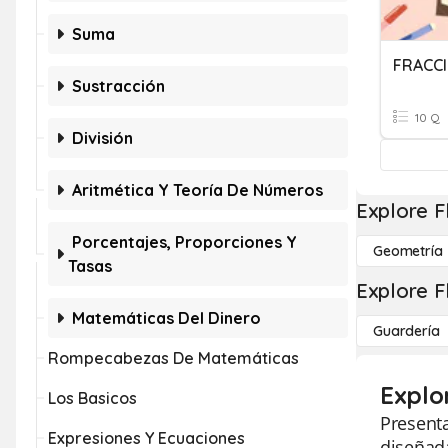
Suma
FRACCI
Sustracción
10 Q
División
Aritmética Y Teoría De Números
Explore F
Porcentajes, Proporciones Y
Geometría
Tasas
Explore F
Matemáticas Del Dinero
Guardería
Rompecabezas De Matemáticas
Explor
Los Basicos
Presenta
Expresiones Y Ecuaciones
diseñada