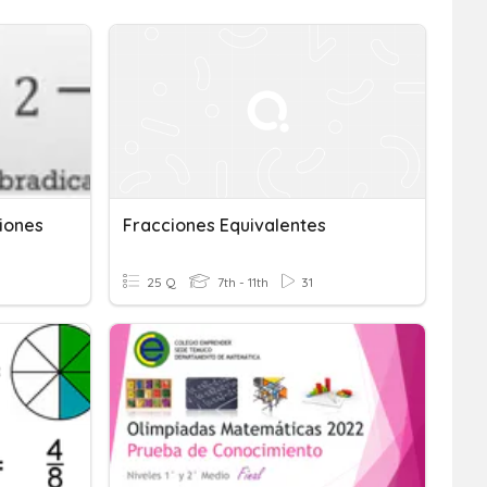
iones
Fracciones Equivalentes
25 Q
7th - 11th
31