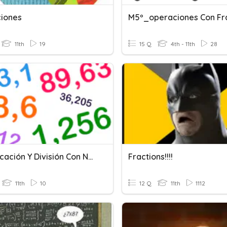
ciones
11th
19
15 Q
4th - 11th
28
Multiplicación Y División Con Números Decimales
Fractions!!!!
11th
10
12 Q
11th
1112