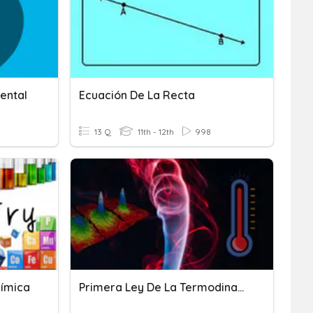
ental
Ecuación De La Recta
13 Q
11th - 12th
998
uímica
Primera Ley De La Termodinamica