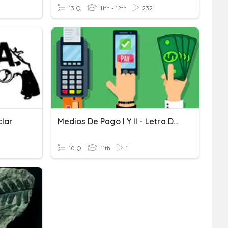
13 Q
11th - 12th
232
clar
Medios De Pago I Y II - Letra De Cambio
10 Q
11th
1