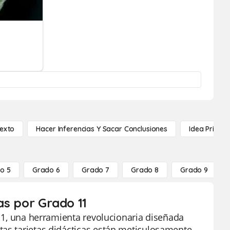
Texto
Hacer Inferencias Y Sacar Conclusiones
Idea Princip
o 5
Grado 6
Grado 7
Grado 8
Grado 9
tas por Grado 11
 11, una herramienta revolucionaria diseñada
tas tarjetas didácticas están meticulosamente