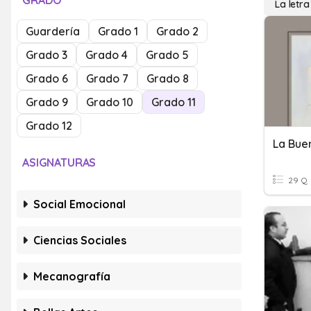
GRADO
La letra
Guardería
Grado 1
Grado 2
Grado 3
Grado 4
Grado 5
Grado 6
Grado 7
Grado 8
Grado 9
Grado 10
Grado 11
Grado 12
La Bue
ASIGNATURAS
29 Q
Social Emocional
Ciencias Sociales
Mecanografía