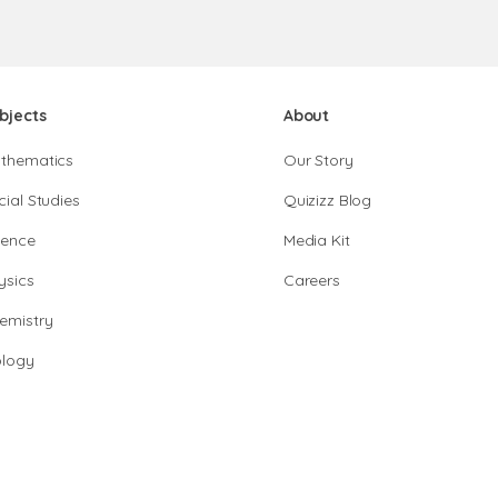
bjects
About
thematics
Our Story
cial Studies
Quizizz Blog
ience
Media Kit
ysics
Careers
emistry
ology