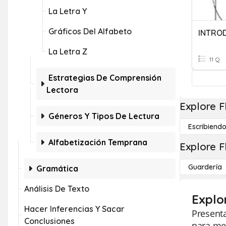
La Letra Y
Gráficos Del Alfabeto
La Letra Z
11 Q
Estrategias De Comprensión
Lectora
Explore F
Géneros Y Tipos De Lectura
Escribiend
Alfabetización Temprana
Explore F
Guardería
Gramática
Análisis De Texto
Explor
Hacer Inferencias Y Sacar
Presenta
Conclusiones
para mej