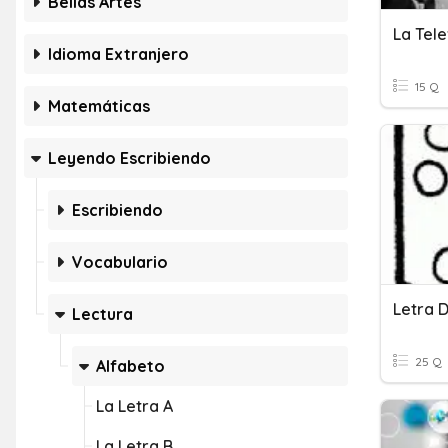
Bellas Artes
La Tele
Idioma Extranjero
15 Q
Matemáticas
Leyendo Escribiendo
Escribiendo
Vocabulario
Letra 
Lectura
25 Q
Alfabeto
La Letra A
La Letra B