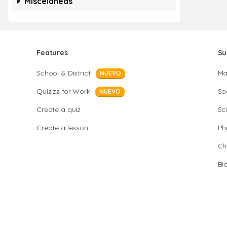
Misceláneas
Features
Su
School & District
Ma
NUEVO
Quizizz for Work
So
NUEVO
Create a quiz
Sc
Create a lesson
Ph
Ch
Bi