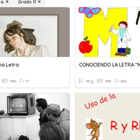
 a
Grado 11
na Letra
CONOCIENDO LA LETRA "
11th
17
18 Q
11th
146