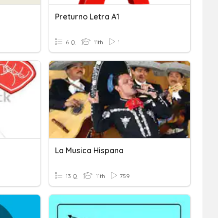
Preturno Letra A1
6 Q
11th
1
La Musica Hispana
13 Q
11th
759