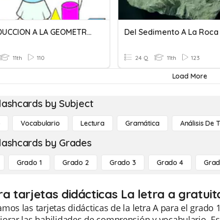
INTRODUCCION A LA GEOMETRIA
Del Sedimento A La Roca
11th
110
24 Q
11th
123
Load More
lashcards by Subject
o
Vocabulario
Lectura
Gramática
Análisis De 
lashcards by Grades
Grado 1
Grado 2
Grado 3
Grado 4
Grad
a tarjetas didácticas La letra a gratui
mos las tarjetas didácticas de la letra A para el grado
orar las habilidades de comprensión y vocabulario. Es