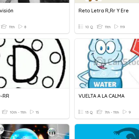
visión
Reto Letra R,rr Y Ere
11th
8
10 Q
11th
119
D-RR
VUELTA A LA CALMA
10th - 11th
15
13 Q
7th - 11th
9