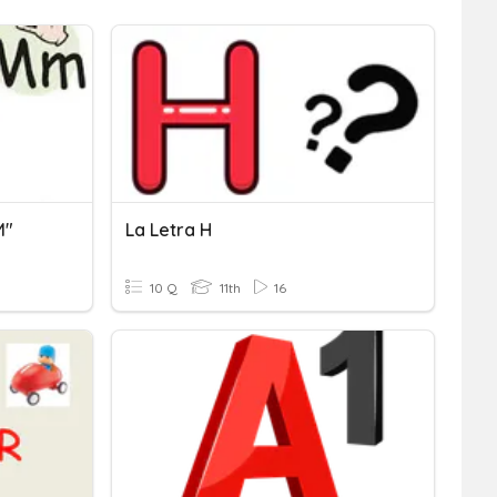
M"
La Letra H
10 Q
11th
16