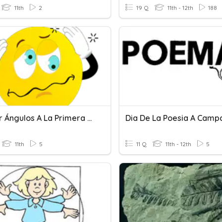
11th
2
19 Q
11th - 12th
188
Reducir Ángulos A La Primera Vuelta
Dia De La Poesia A Camp
11th
5
11 Q
11th - 12th
5