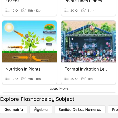
Forces
Points Lines Planes
10 Q
11th - 12th
20 Q
8th - 11th
Nutrition In Plants
Formal Invitation Letter
10 Q
9th - 11th
20 Q
11th
Load More
Explore Flashcards by Subject
Geometría
Álgebra
Sentido De Los Números
Pro