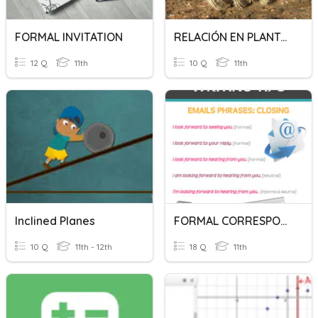
FORMAL INVITATION
RELACIÓN EN PLANTAS
12 Q
11th
10 Q
11th
Inclined Planes
FORMAL CORRESPONDENCE PREPOSITIONS
10 Q
11th - 12th
18 Q
11th