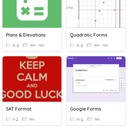
Plans & Elevations
Quadratic Forms
15 Q
9th - 11th
15 Q
9th - 11th
SAT Format
Google Forms
11 Q
11th
10 Q
11th