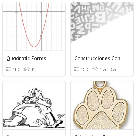
Quadratic Forms
Construcciones Con Formas No Personales
16 Q
11th
10 Q
11th - 12th