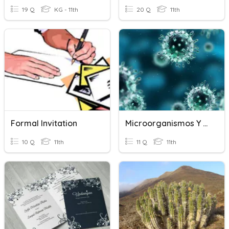
19 Q
KG - 11th
20 Q
11th
Formal Invitation
Microorganismos Y Formas Acelulares
10 Q
11th
11 Q
11th