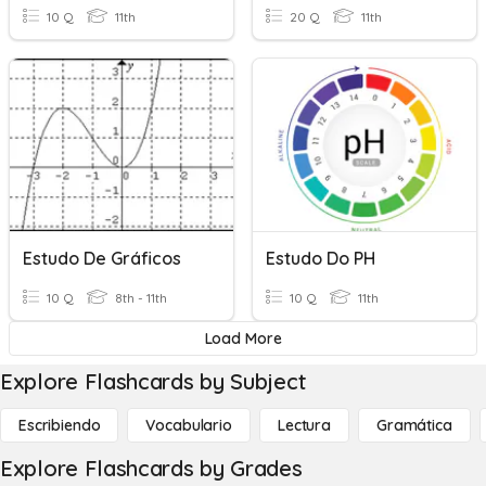
10 Q
11th
20 Q
11th
Estudo De Gráficos
Estudo Do PH
10 Q
8th - 11th
10 Q
11th
Load More
Explore Flashcards by Subject
Escribiendo
Vocabulario
Lectura
Gramática
Explore Flashcards by Grades