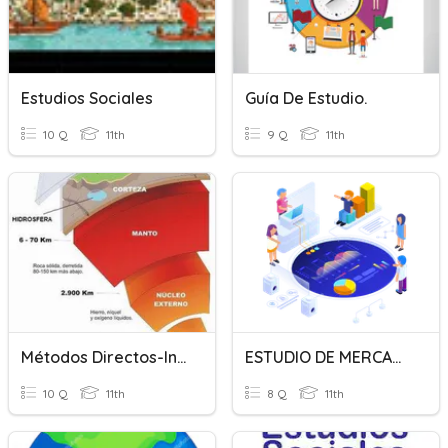
Estudios Sociales
Guía De Estudio.
10 Q
11th
9 Q
11th
Métodos Directos-Indirectos (estudio Interior Tierra)
ESTUDIO DE MERCADO
10 Q
11th
8 Q
11th