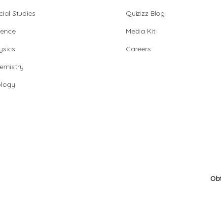
cial Studies
Quizizz Blog
ience
Media Kit
ysics
Careers
emistry
ology
Ob