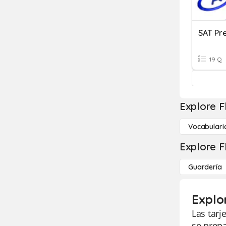
SAT Pr
19 Q
Explore F
Vocabulari
Explore F
Guardería
Explo
Las tarj
se prepa