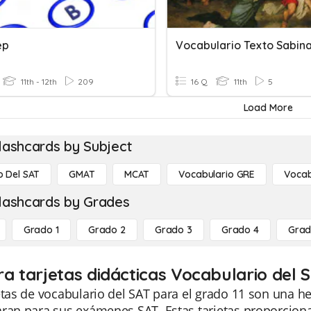
ep
Vocabulario Texto Sabin
11th - 12th
209
16 Q
11th
5
Load More
lashcards by Subject
o Del SAT
GMAT
MCAT
Vocabulario GRE
Vocab
lashcards by Grades
Grado 1
Grado 2
Grado 3
Grado 4
Grad
ra tarjetas didácticas Vocabulario del 
etas de vocabulario del SAT para el grado 11 son una h
ran para sus exámenes SAT. Estas tarjetas proporcion