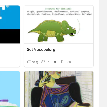
Sat Vocabulary
10 Q
7th - 11th
560