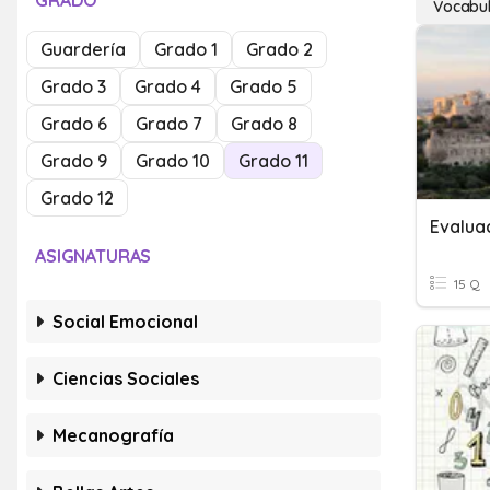
GRADO
Vocabul
Guardería
Grado 1
Grado 2
Grado 3
Grado 4
Grado 5
Grado 6
Grado 7
Grado 8
Grado 9
Grado 10
Grado 11
Grado 12
Evalua
ASIGNATURAS
15 Q
Social Emocional
Ciencias Sociales
Mecanografía