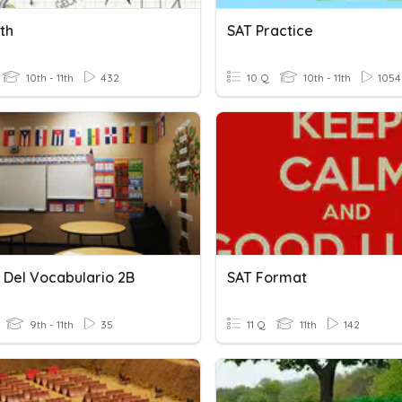
th
SAT Practice
10th - 11th
432
10 Q
10th - 11th
1054
 Del Vocabulario 2B
SAT Format
9th - 11th
35
11 Q
11th
142