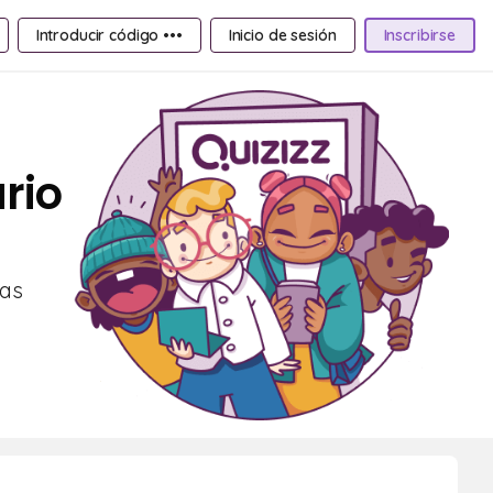
Introducir código •••
Inicio de sesión
Inscribirse
rio
tas