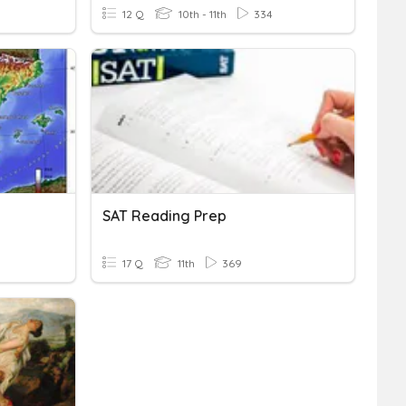
12 Q
10th - 11th
334
SAT Reading Prep
17 Q
11th
369