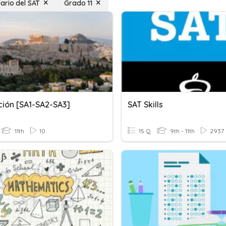
ario del SAT
Grado 11
ción [SA1-SA2-SA3]
SAT Skills
11th
10
15 Q
9th - 11th
2937