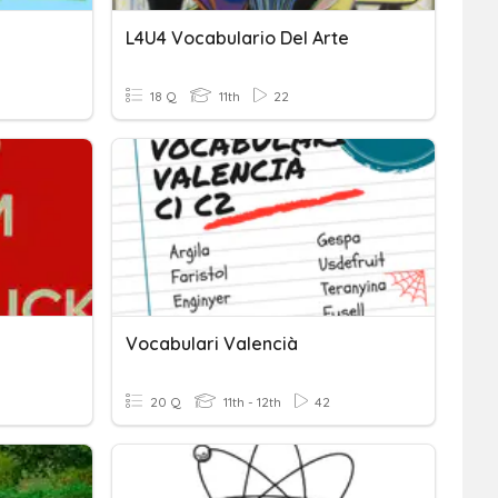
L4U4 Vocabulario Del Arte
18 Q
11th
22
Vocabulari Valencià
20 Q
11th - 12th
42