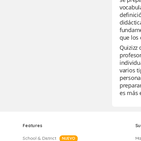
vocabula
definici
didáctic
fundamen
que los 
Quizizz 
profesor
individu
varios t
personal
preparar
es más e
Features
Su
School & District
Ma
NUEVO