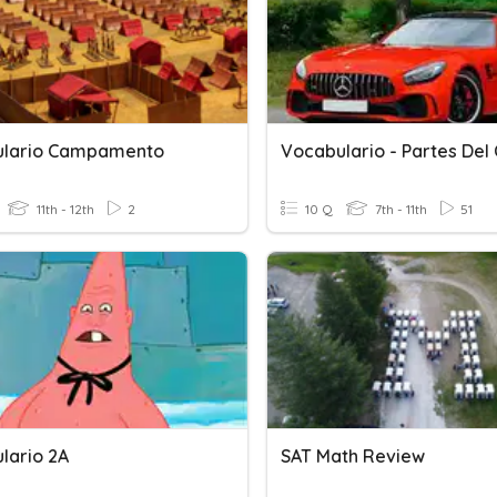
ulario Campamento
Vocabulario - Partes Del
11th - 12th
2
10 Q
7th - 11th
51
lario 2A
SAT Math Review