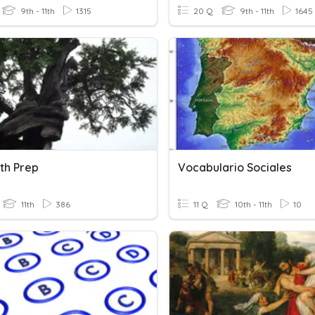
9th - 11th
1315
20 Q
9th - 11th
1645
th Prep
Vocabulario Sociales
11th
386
11 Q
10th - 11th
10