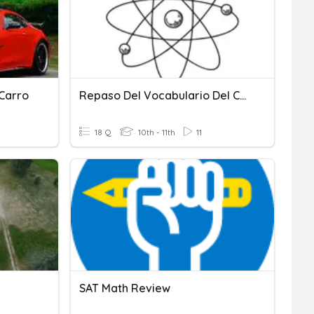
 Carro
Repaso Del Vocabulario Del Capitulo 2
18 Q
10th - 11th
11
SAT Math Review