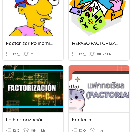
Factorizar Polinomios 1
REPASO FACTORIZACION
12 Q
11th
12 Q
8th - 11th
La Factorización
Factorial
12 Q
8th - 11th
10 Q
11th