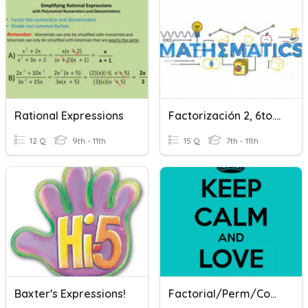
Rational Expressions
Factorización 2, 6to. MEII 05/02
12 Q
9th - 11th
15 Q
7th - 11th
Baxter's Expressions!
Factorial/Perm/Combo