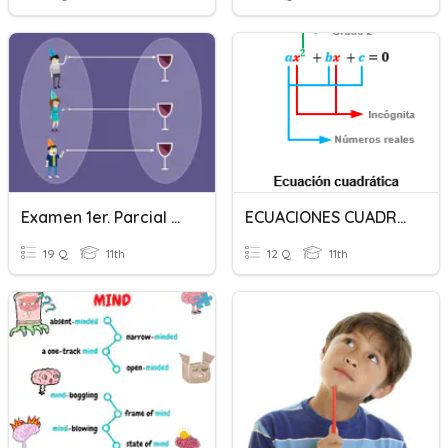
Examen 1er. Parcial Matemáticas II A
ECUACIONES CUADRÁTICAS
19 Q
11th
12 Q
11th