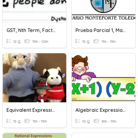
GST, Nth Term, Factorial
Prueba Parcial 1, Matemática 6to. Magisterio
12 Q
11th - 12th
15 Q
7th - 11th
Equivalent Expressions
Algebraic Expressions
15 Q
7th - 11th
10 Q
8th - 11th