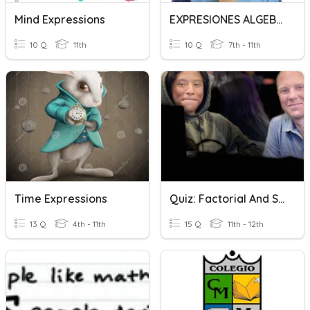
Mind Expressions
EXPRESIONES ALGEBRAICAS I
10 Q
11th
10 Q
7th - 11th
Time Expressions
Quiz: Factorial And Series
13 Q
4th - 11th
15 Q
11th - 12th