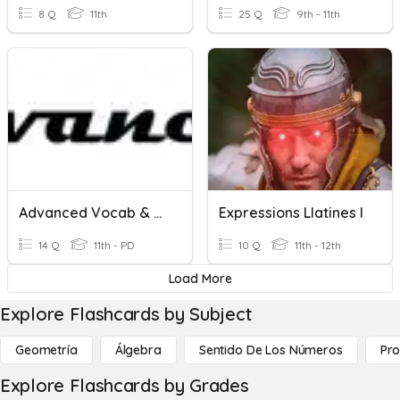
8 Q
11th
25 Q
9th - 11th
Advanced Vocab & Expressions
Expressions Llatines I
14 Q
11th - PD
10 Q
11th - 12th
Load More
Explore Flashcards by Subject
Geometría
Álgebra
Sentido De Los Números
Pro
Explore Flashcards by Grades