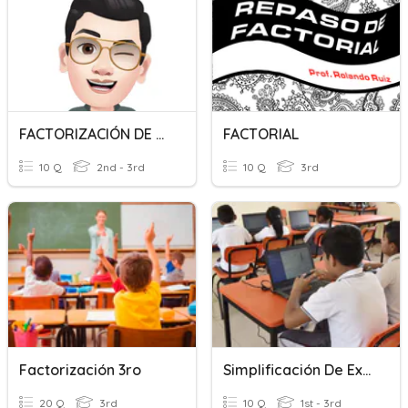
FACTORIZACIÓN DE EXPRESIONES ALGEBRAICAS
FACTORIAL
10 Q
2nd - 3rd
10 Q
3rd
Factorización 3ro
Simplificación De Expresiones Algebraicas
20 Q
3rd
10 Q
1st - 3rd