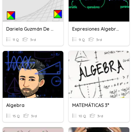
Dariela Guzmán De La Cruz
Expresiones Algebraicas
11 Q
3rd
9 Q
3rd
Algebra
MATEMÁTICAS 3°
15 Q
3rd
10 Q
3rd