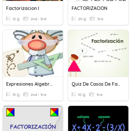
Factorizacion I
FACTORIZACION
12 Q
2nd - 3rd
20 Q
3rd
Expresiones Algebraicas
Quiz De Casos De Factorización
15 Q
2nd - 3rd
10 Q
3rd