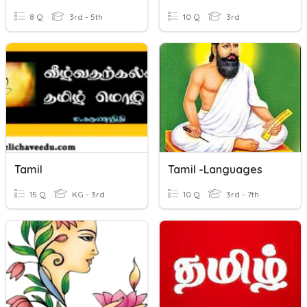
8 Q
3rd - 5th
10 Q
3rd
Tamil
Tamil -languages
15 Q
KG - 3rd
10 Q
3rd - 7th