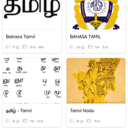
Bahasa Tamil
BAHASA TAMIL
17 Q
3rd - 6th
20 Q
1st - 3rd
தமிழ் - Tamil
Tamil Nadu
12 Q
1st - 3rd
13 Q
3rd