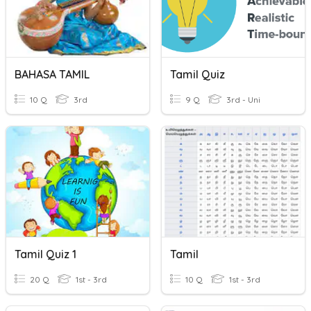
BAHASA TAMIL
Tamil Quiz
10 Q
3rd
9 Q
3rd - Uni
Tamil Quiz 1
Tamil
20 Q
1st - 3rd
10 Q
1st - 3rd