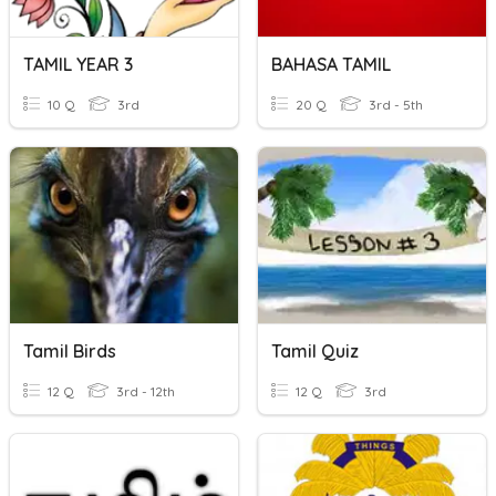
TAMIL YEAR 3
BAHASA TAMIL
10 Q
3rd
20 Q
3rd - 5th
Tamil Birds
Tamil Quiz
12 Q
3rd - 12th
12 Q
3rd