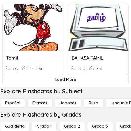
Tamil
BAHASA TAMIL
7 Q
2nd - 3rd
10 Q
3rd
Load More
Explore Flashcards by Subject
Español
Francés
Japonés
Ruso
Lenguaje 
Explore Flashcards by Grades
Guardería
Grado 1
Grado 2
Grado 3
Grad