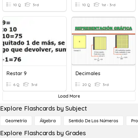
10 Q
3rd
10 Q
1st - 3rd
Restar 9
Decimales
6 Q
3rd
20 Q
3rd
Load More
Explore Flashcards by Subject
Geometría
Álgebra
Sentido De Los Números
Pro
Explore Flashcards by Grades