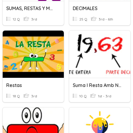
SUMAS, RESTAS Y MULTIPLICACIÓN
DECIMALES
12 Q
3rd
25 Q
3rd - 6th
Restas
Suma I Resta Amb Nombres Decimals
18 Q
3rd
10 Q
1st - 3rd