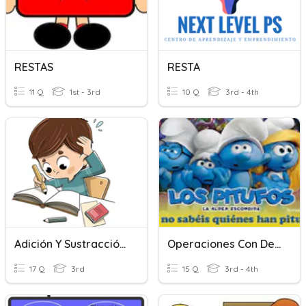
RESTAS
RESTA
11 Q
1st - 3rd
10 Q
3rd - 4th
Adición Y Sustracción De Números Decimales
Operaciones Con Decimales
17 Q
3rd
15 Q
3rd - 4th