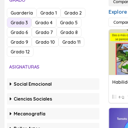
GRADO
Compar
Explore
Guardería
Grado 1
Grado 2
Grado 3
Grado 4
Grado 5
Compara
Grado 6
Grado 7
Grado 8
Grado 9
Grado 10
Grado 11
Grado 12
ASIGNATURAS
Social Emocional
8 Q
Ciencias Sociales
Mecanografía