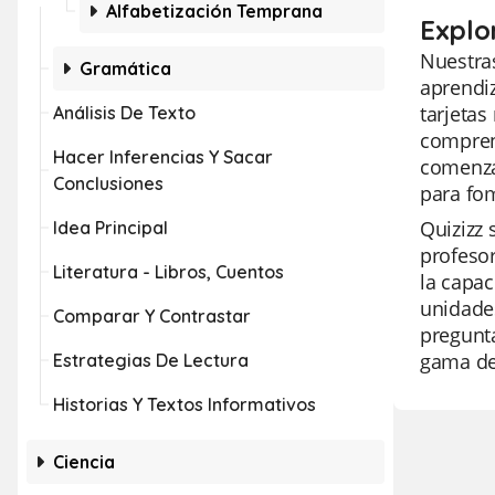
Alfabetización Temprana
Explo
Nuestras
Gramática
aprendiz
tarjetas
Análisis De Texto
compren
Hacer Inferencias Y Sacar
comenza
Conclusiones
para fo
Quizizz 
Idea Principal
profesor
Literatura - Libros, Cuentos
la capac
unidades
Comparar Y Contrastar
pregunta
gama de 
Estrategias De Lectura
Historias Y Textos Informativos
Ciencia