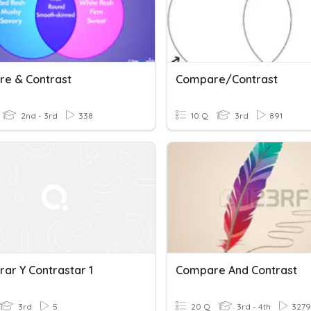
e & Contrast
Compare/Contrast
2nd - 3rd
338
10 Q
3rd
891
ar Y Contrastar 1
Compare And Contrast
3rd
5
20 Q
3rd - 4th
3279