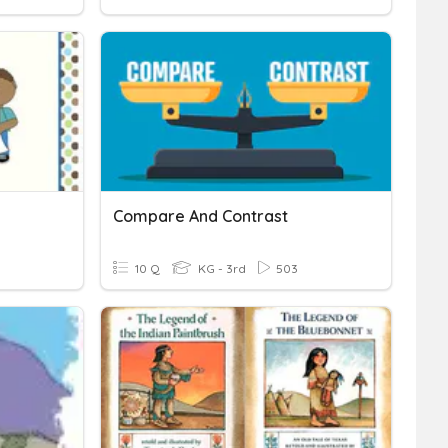
Compare And Contrast
10 Q
KG - 3rd
503