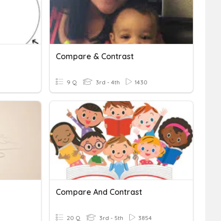
Compare & Contrast
9 Q
3rd - 4th
1430
Compare And Contrast
20 Q
3rd - 5th
3854