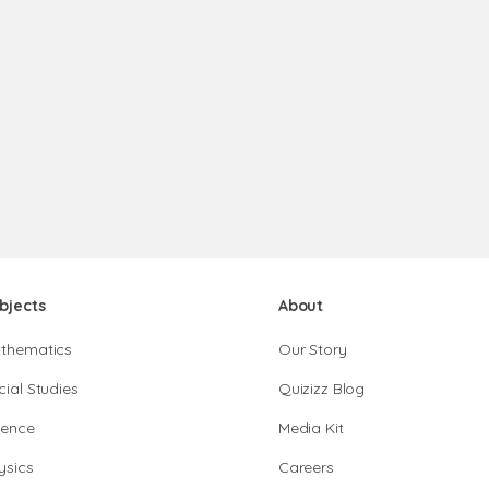
bjects
About
thematics
Our Story
cial Studies
Quizizz Blog
ience
Media Kit
ysics
Careers