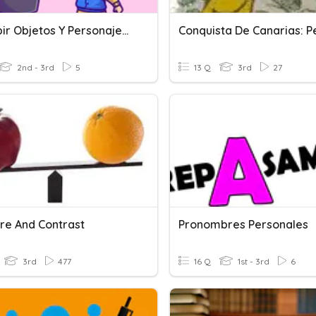
Describir Objetos Y Personajes!!
2nd - 3rd
5
13 Q
3rd
27
e And Contrast
Pronombres Personales
3rd
477
16 Q
1st - 3rd
6