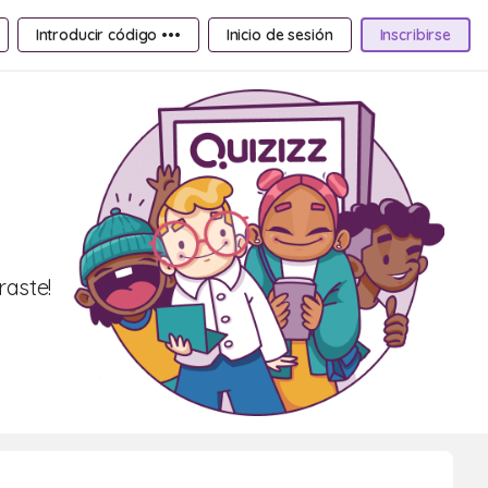
Introducir código •••
Inicio de sesión
Inscribirse
raste!