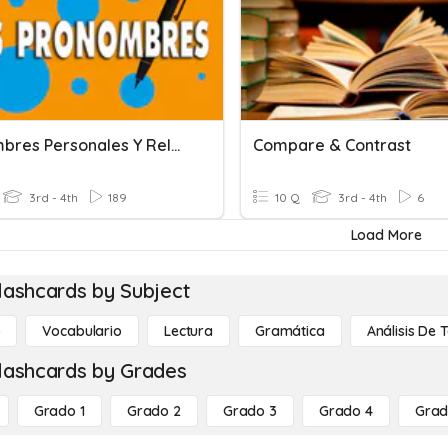
Pronombres Personales Y Relativos
Compare & Contrast
3rd - 4th
189
10 Q
3rd - 4th
6
Load More
lashcards by Subject
o
Vocabulario
Lectura
Gramática
Análisis De 
lashcards by Grades
Grado 1
Grado 2
Grado 3
Grado 4
Grad