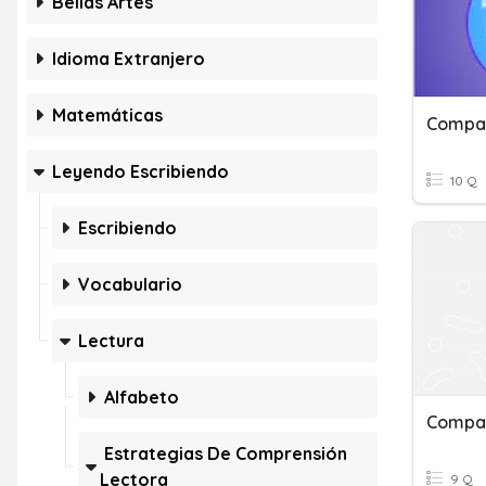
Bellas Artes
Idioma Extranjero
Matemáticas
Compar
Leyendo Escribiendo
10 Q
Escribiendo
Vocabulario
Lectura
Alfabeto
Compar
Estrategias De Comprensión
Lectora
9 Q