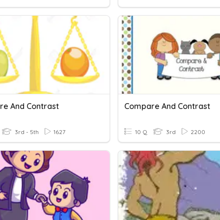
e And Contrast
Compare And Contrast
3rd - 5th
1627
10 Q
3rd
2200