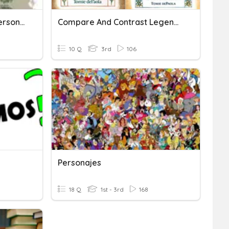
Conquista De Canarias: Personajes Y...
Compare And Contrast Legends
10 Q
3rd
106
Personajes
18 Q
1st - 3rd
168