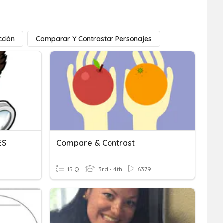
cción
Comparar Y Contrastar Personajes
ES
Compare & Contrast
15 Q
3rd - 4th
6379