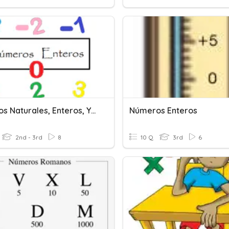
Números Naturales, Enteros, Y Decimales.
Números Enteros
2nd - 3rd
8
10 Q
3rd
6