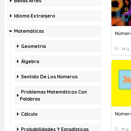
Bellas Artes
Idioma Extranjero
Matemáticas
Número
Geometría
24 Q
Álgebra
Sentido De Los Números
Problemas Matemáticos Con
Palabras
Número
Cálculo
Probabilidades Y Estadísticas
19 Q