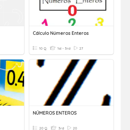
Cálculo Números Enteros
10 Q
1st - 3rd
27
NÚMEROS ENTEROS
20 Q
3rd
20