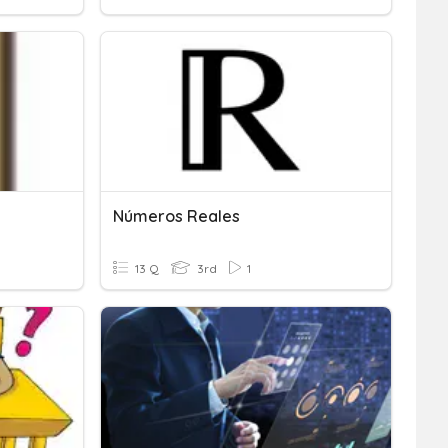
Números Reales
13 Q
3rd
1