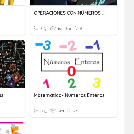
OPERACIONES CON NÚMEROS ENTEROS
5 Q
1st - 3rd
5
as
Matemática- Números Enteros
11 Q
3rd
37