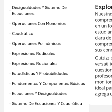
Explo
Desigualdades Y Sistema De
Nuestras
Ecuaciones.
compren
Operaciones Con Monomios
en un fo
estudian
Cuadrático
clara de
comprens
Operaciones Polinómicas
sus con
Expresiones Radicales
Quizizz 
versatil
Expresiones Racionales
cuestion
Estadísticas Y Probabilidades
profesor
monitore
Fundamentos Y Componentes Básicos
ideal pa
agrega u
Ecuaciones Y Desigualdades
Sistema De Ecuaciones Y Cuadrática