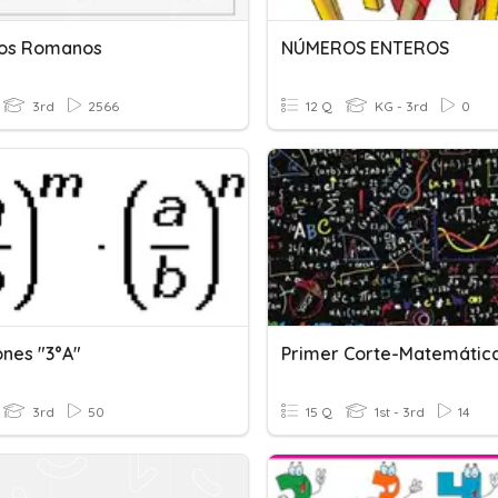
os Romanos
NÚMEROS ENTEROS
3rd
2566
12 Q
KG - 3rd
0
ones "3°A"
Primer Corte-Matemátic
3rd
50
15 Q
1st - 3rd
14