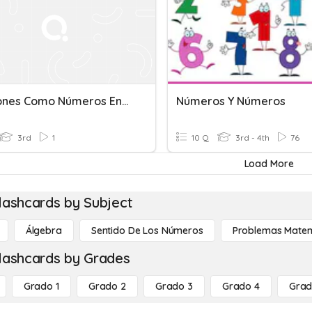
Fracciones Como Números Enteros
Números Y Números
3rd
1
10 Q
3rd - 4th
76
Load More
lashcards by Subject
Álgebra
Sentido De Los Números
Problemas Matem
lashcards by Grades
Grado 1
Grado 2
Grado 3
Grado 4
Grad