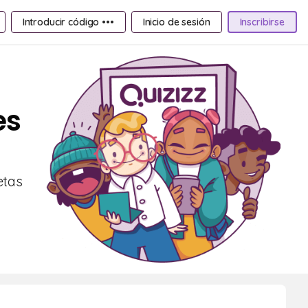
Introducir código •••
Inicio de sesión
Inscribirse
es
etas