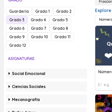
GRADO
Fraccio
Explore
Guardería
Grado 1
Grado 2
Grado 3
Grado 4
Grado 5
Número
Grado 6
Grado 7
Grado 8
Grado 9
Grado 10
Grado 11
Grado 12
ASIGNATURAS
Número
Social Emocional
9 Q
Ciencias Sociales
Mecanografía