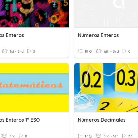
s Enteros
Números Enteros
1st - 3rd
3
18 Q
6th - 3rd
0
s Enteros 1ª ESO
Números Decimales
3rd
11
17 Q
3rd - 5th
27