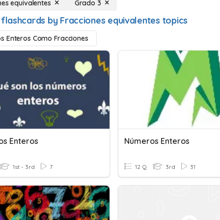
nes equivalentes
Grado 3
 flashcards by Fracciones equivalentes topics
s Enteros Como Fracciones
s Enteros
Números Enteros
1st - 3rd
7
12 Q
3rd
31