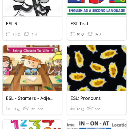
ESL 3
ESL Test
20 Q
3rd
10 Q
3rd
ESL - Starters - Adjectives
ESL: Pronouns
10 Q
1st - 3rd
12 Q
3rd