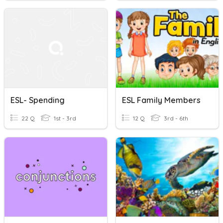
ESL- Spending
ESL Family Members
22 Q
1st - 3rd
12 Q
3rd - 6th