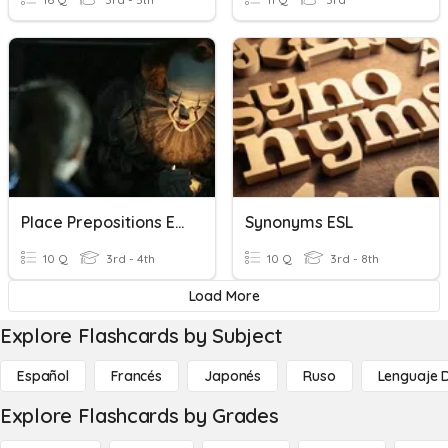
Place Prepositions ESL EFL TEFL
Synonyms ESL
10 Q
3rd - 4th
10 Q
3rd - 8th
Load More
Explore Flashcards by Subject
Español
Francés
Japonés
Ruso
Lenguaje 
Explore Flashcards by Grades