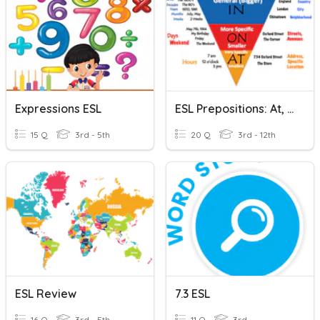
Expressions ESL
ESL Prepositions: At, In, On
15 Q
3rd - 5th
20 Q
3rd - 12th
ESL Review
7.3 ESL
16 Q
3rd - 5th
11 Q
3rd