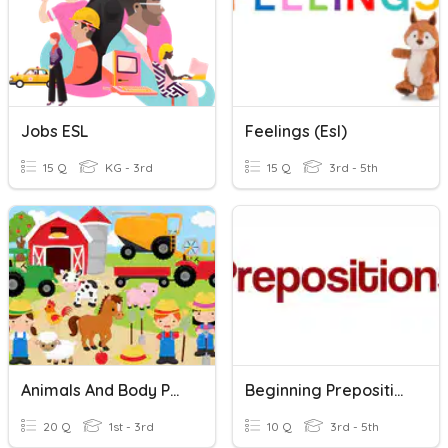
Jobs ESL
Feelings (esl)
15 Q
KG - 3rd
15 Q
3rd - 5th
Animals And Body Parts ESL
Beginning Prepositions - ESL
20 Q
1st - 3rd
10 Q
3rd - 5th