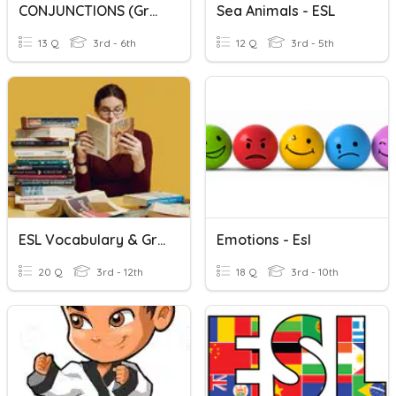
CONJUNCTIONS (grade 4 ESL)
Sea Animals - ESL
13 Q
3rd - 6th
12 Q
3rd - 5th
ESL Vocabulary & Grammar Review
Emotions - Esl
20 Q
3rd - 12th
18 Q
3rd - 10th