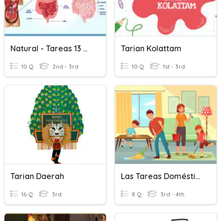
Natural - Tareas 13 Octubre
Tarian Kolattam
10 Q
2nd - 3rd
10 Q
1st - 3rd
Tarian Daerah
Las Tareas Domésticas
16 Q
3rd
8 Q
3rd - 4th