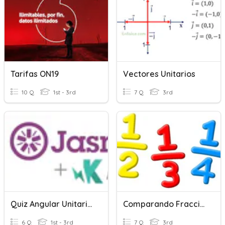
Tarifas ON19
Vectores Unitarios
10 Q
1st - 3rd
7 Q
3rd
Quiz Angular Unitarias
Comparando Fracciones Unitarias
6 Q
1st - 3rd
7 Q
3rd