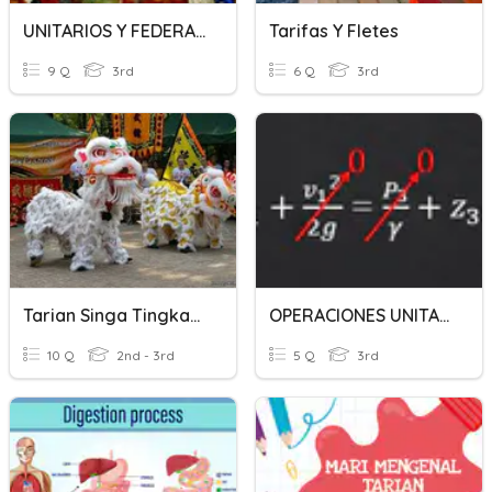
UNITARIOS Y FEDERALES
Tarifas Y Fletes
9 Q
3rd
6 Q
3rd
Tarian Singa Tingkatan 4
OPERACIONES UNITARIAS 1
10 Q
2nd - 3rd
5 Q
3rd