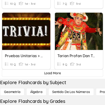
10 Q
1st - 3rd
7 Q
3rd
Pruebas Unitarias > EPM > EPBCS Planning > G&A
Tarian Profan Dan Tarian Sakral
10 Q
1st - 3rd
8 Q
3rd
Load More
Explore Flashcards by Subject
Geometría
Álgebra
Sentido De Los Números
Pro
Explore Flashcards by Grades