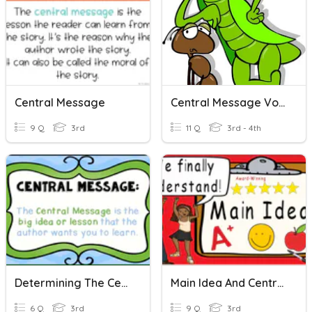
Central Message
Central Message Vocabulary
9 Q
3rd
11 Q
3rd - 4th
Determining The Central Message
Main Idea And Central Message
6 Q
3rd
9 Q
3rd