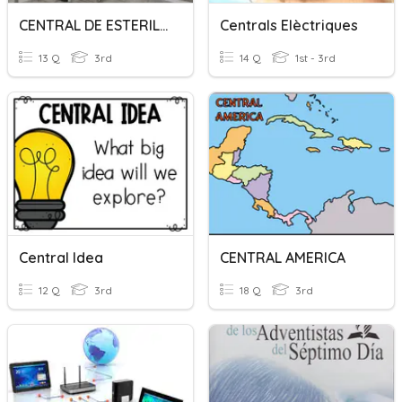
CENTRAL DE ESTERILIZACIÓN
Centrals Elèctriques
13 Q
3rd
14 Q
1st - 3rd
Central Idea
CENTRAL AMERICA
12 Q
3rd
18 Q
3rd