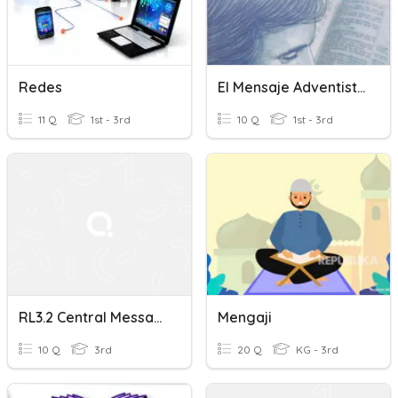
Redes
El Mensaje Adventista
11 Q
1st - 3rd
10 Q
1st - 3rd
RL3.2 Central Message
Mengaji
10 Q
3rd
20 Q
KG - 3rd