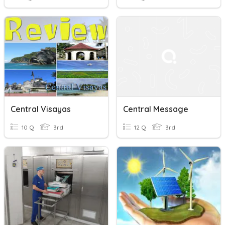
Central Visayas
Central Message
10 Q
3rd
12 Q
3rd