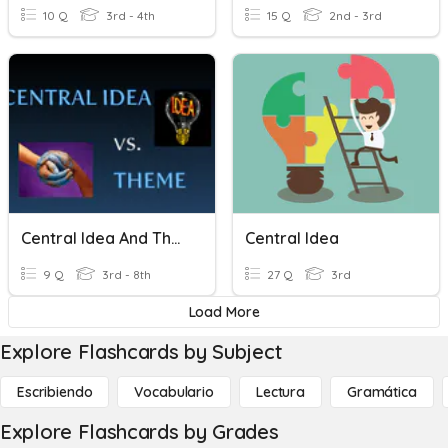
10 Q
3rd - 4th
15 Q
2nd - 3rd
Central Idea And Theme
Central Idea
9 Q
3rd - 8th
27 Q
3rd
Load More
Explore Flashcards by Subject
Escribiendo
Vocabulario
Lectura
Gramática
Explore Flashcards by Grades