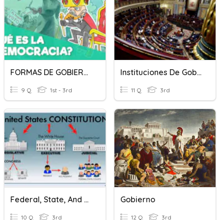
FORMAS DE GOBIERNO
Instituciones De Gobierno
9 Q
1st - 3rd
11 Q
3rd
Federal, State, And Local Government
Gobierno
10 Q
3rd
12 Q
3rd