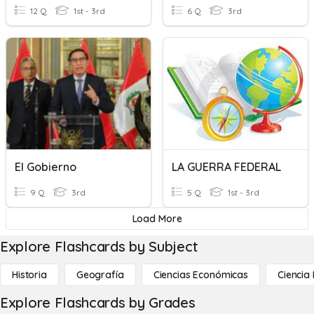
12 Q
1st - 3rd
6 Q
3rd
El Gobierno
LA GUERRA FEDERAL
9 Q
3rd
5 Q
1st - 3rd
Load More
Explore Flashcards by Subject
Historia
Geografía
Ciencias Económicas
Ciencia
Explore Flashcards by Grades