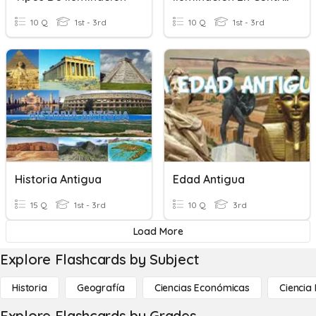
10 Q
1st - 3rd
10 Q
1st - 3rd
Historia Antigua
Edad Antigua
15 Q
1st - 3rd
10 Q
3rd
Load More
Explore Flashcards by Subject
Historia
Geografía
Ciencias Económicas
Ciencia
Explore Flashcards by Grades