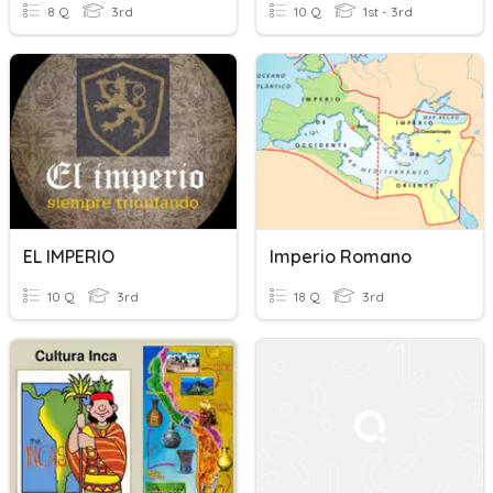
8 Q
3rd
10 Q
1st - 3rd
EL IMPERIO
Imperio Romano
10 Q
3rd
18 Q
3rd