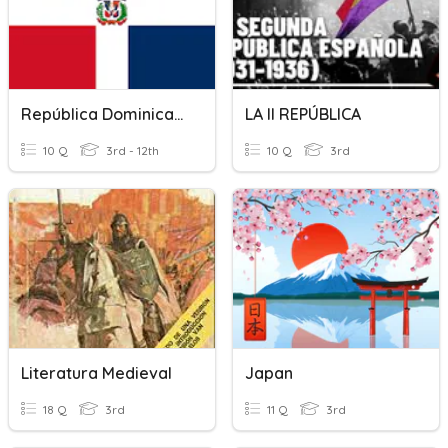
República Dominicana
LA II REPÚBLICA
10 Q
3rd - 12th
10 Q
3rd
Literatura Medieval
Japan
18 Q
3rd
11 Q
3rd