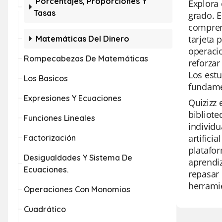
Porcentajes, Proporciones Y
Explora 
Tasas
grado. E
comprend
tarjeta 
Matemáticas Del Dinero
operacio
Rompecabezas De Matemáticas
reforzar
Los estu
Los Basicos
fundame
Expresiones Y Ecuaciones
Quizizz 
bibliote
Funciones Lineales
individu
artifici
Factorización
platafor
Desigualdades Y Sistema De
aprendiz
Ecuaciones.
repasar 
herramie
Operaciones Con Monomios
Cuadrático