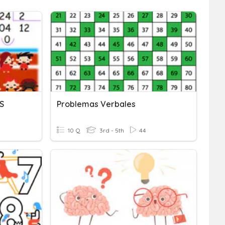
S
Problemas Verbales
10 Q
3rd - 5th
44