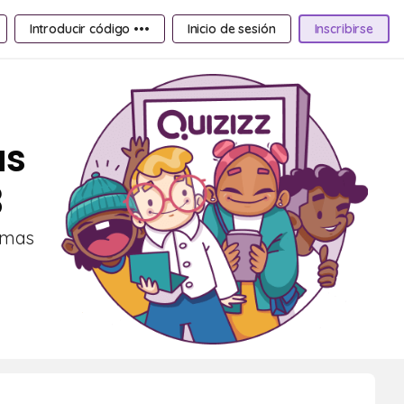
Introducir código •••
Inicio de sesión
Inscribirse
as
3
lemas