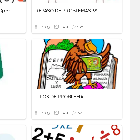
Problemas Con Distintas Operaciones
REPASO DE PROBLEMAS 3º
10 Q
3rd
132
s
TIPOS DE PROBLEMA
10 Q
3rd
67