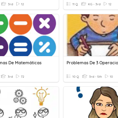
3rd
12
11 Q
KG - 3rd
12
mas De Matemáticas
Problemas De 3 Operaci
3rd
72
10 Q
3rd - 5th
10