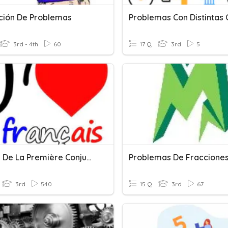
ción De Problemas
3rd - 4th
60
17 Q
3rd
5
Verbes De La Première Conjugaison
Problemas De Fraccione
3rd
540
15 Q
3rd
67