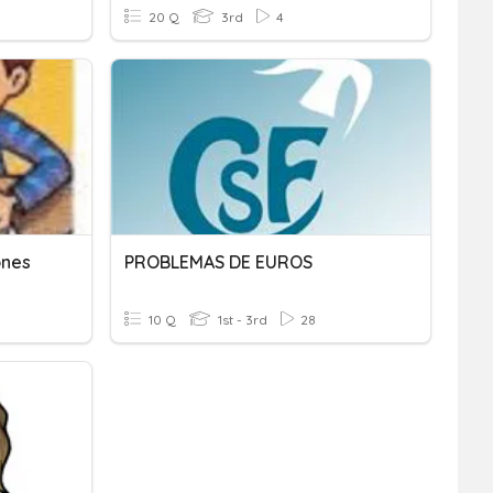
20 Q
3rd
4
ones
PROBLEMAS DE EUROS
10 Q
1st - 3rd
28