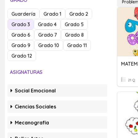
GRADO
Problem
Guardería
Grado 1
Grado 2
Grado 3
Grado 4
Grado 5
Grado 6
Grado 7
Grado 8
Grado 9
Grado 10
Grado 11
Grado 12
ASIGNATURAS
21 Q
Social Emocional
Ciencias Sociales
Mecanografía