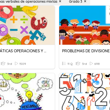
as verbales de operaciones mixtas
Grado 3
MATEMÁTICAS OPERACIONES Y PROBLEMAS
PROBLEMAS DE DIVISIONE
3rd
1509
11 Q
3rd
698