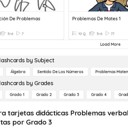
ción De Problemas
Problemas De Mates 1
3rd
7
10 Q
3rd
77
Load More
lashcards by Subject
Álgebra
Sentido De Los Números
Problemas Matem
lashcards by Grades
Grado 1
Grado 2
Grado 3
Grado 4
Grad
ra tarjetas didácticas Problemas verba
itas por Grado 3