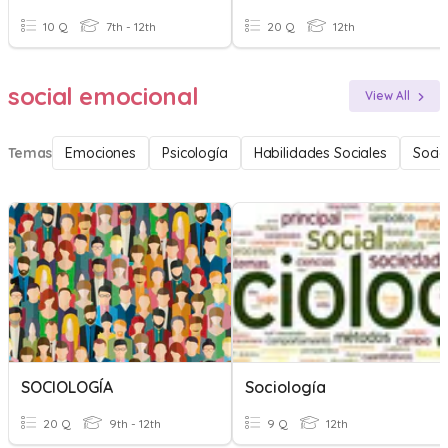
10 Q
7th - 12th
20 Q
12th
social emocional
View All
Temas
Emociones
Psicología
Habilidades Sociales
Socio
SOCIOLOGÍA
Sociología
20 Q
9th - 12th
9 Q
12th