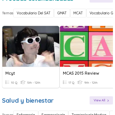
Temas
Vocabulario Del SAT
GMAT
MCAT
Vocabulario G
Mcyt
MCAS 2015 Review
10 Q
5th - 12th
17 Q
9th - 12th
Salud y bienestar
View All