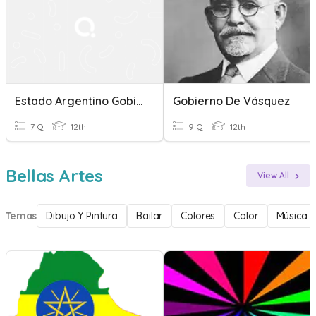
Estado Argentino Gobierno Federal Y Gobierno Local
Gobierno De Vásquez
7 Q
12th
9 Q
12th
Bellas Artes
View All
Temas
Dibujo Y Pintura
Bailar
Colores
Color
Música