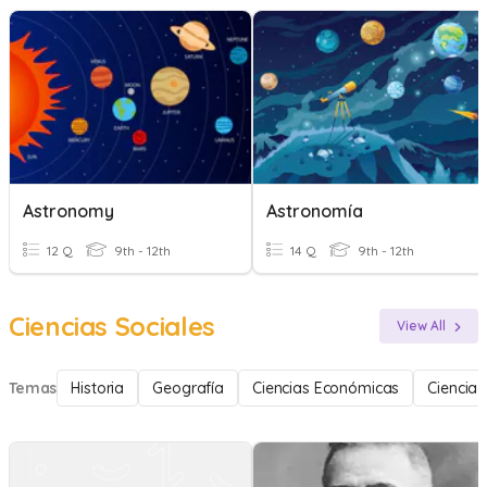
Astronomy
Astronomía
12 Q
9th - 12th
14 Q
9th - 12th
Ciencias Sociales
View All
Temas
Historia
Geografía
Ciencias Económicas
Ciencia 