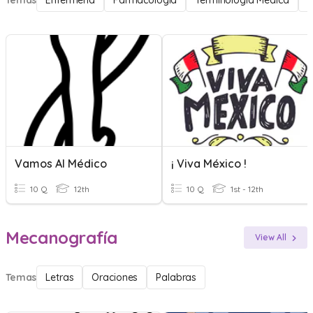
Temas
Enfermería
Farmacología
Terminología Medica
P
Vamos Al Médico
¡ Viva México !
10 Q
12th
10 Q
1st - 12th
Mecanografía
View All
Temas
Letras
Oraciones
Palabras