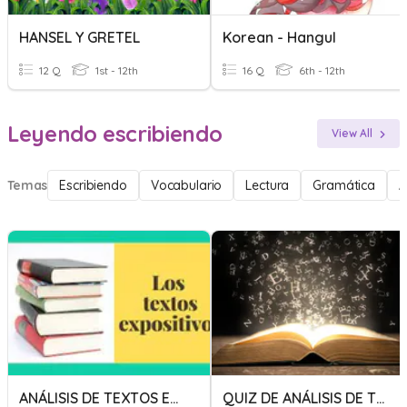
HANSEL Y GRETEL
Korean - Hangul
12 Q
1st - 12th
16 Q
6th - 12th
Leyendo escribiendo
View All
Temas
Escribiendo
Vocabulario
Lectura
Gramática
A
ANÁLISIS DE TEXTOS EXPOSITIVOS
QUIZ DE ANÁLISIS DE TEXTOS