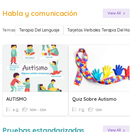
Habla y comunicación
View All
Temas
Terapia Del Lenguaje
Tarjetas Verbales Terapia Del Hab
AUTISMO
Quiz Sobre Autismo
6 Q
10th - 12th
7 Q
12th
Pruebas estandarizadas
View All