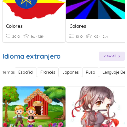
Colores
Colores
20 Q
1st - 12th
10 Q
KG - 12th
Idioma extranjero
View All
Temas
Español
Francés
Japonés
Ruso
Lenguaje De