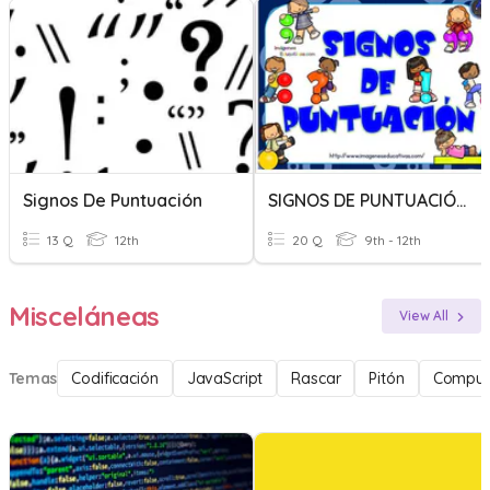
Signos De Puntuación
SIGNOS DE PUNTUACIÓN
13 Q
12th
20 Q
9th - 12th
Misceláneas
View All
Temas
Codificación
JavaScript
Rascar
Pitón
Comput