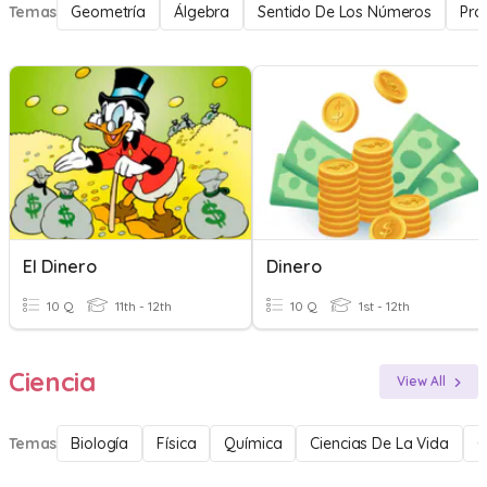
Temas
Geometría
Álgebra
Sentido De Los Números
Pro
El Dinero
Dinero
10 Q
11th - 12th
10 Q
1st - 12th
Ciencia
View All
Temas
Biología
Física
Química
Ciencias De La Vida
C